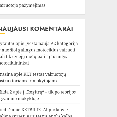
airuotojo pažymėjimas
NAUJAUSI KOMENTARAI
ytautas
apie
Įvesta nauja A2 kategorija
r nuo šiol galingus motociklus vairuoti
ali tik dviejų metų patirtį turintys
otociklininkai
ražina
apie
KET testas vairuotojų
nstruktoriams ir mokytojams
ilda 2
apie
Į „Regitrą“ – tik po teorijos
gzamino mokykloje
iedrė
apie
KETBILIETAI puslapyje
alima spręsti KET testus anglų kalba