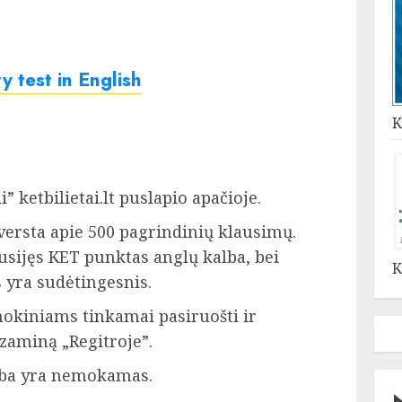
y test in English
K
 ketbilietai.lt puslapio apačioje.
šversta apie 500 pagrindinių klausimų.
usijęs KET punktas anglų kalba, bei
K
 yra sudėtingesnis.
okiniams tinkamai pasiruošti ir
gzaminą „Regitroje”.
alba yra nemokamas.