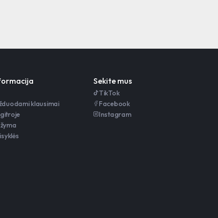
nformacija
Sekite mus
TikTok
užduodami klausimai
Facebook
gitroje
Instagram
ažyma
isyklės