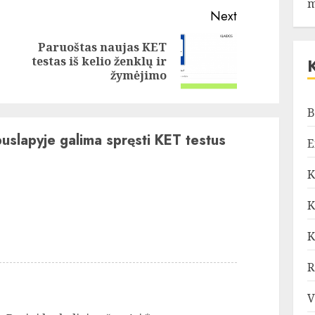
m
Next
Paruoštas naujas KET
Previous
Next
testas iš kelio ženklų ir
post:
post:
žymėjimo
B
uslapyje galima spręsti KET testus
E
K
K
K
R
V