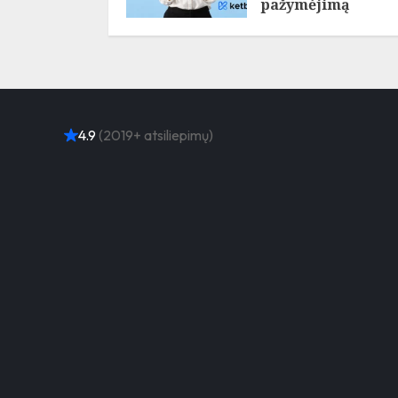
pažymėjimą
informuos SMS ir e
paštu
2026/07/09
4.9
(2019+ atsiliepimų)