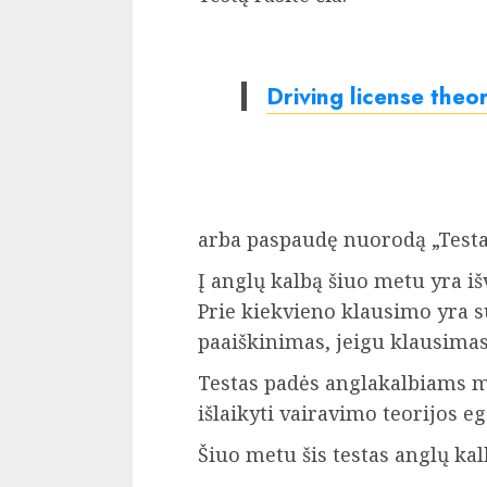
Driving license theor
arba paspaudę nuorodą „Testai”
Į anglų kalbą šiuo metu yra i
Prie kiekvieno klausimo yra s
paaiškinimas, jeigu klausimas
Testas padės anglakalbiams m
išlaikyti vairavimo teorijos e
Šiuo metu šis testas anglų k