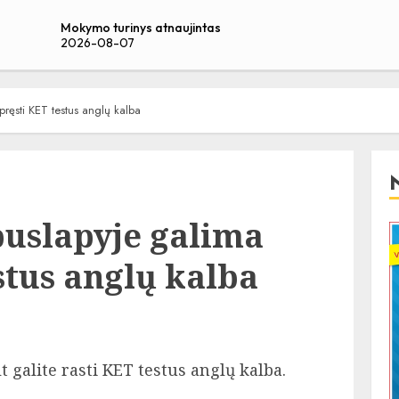
Mokymo turinys atnaujintas
2026-08-07
ręsti KET testus anglų kalba
uslapyje galima
stus anglų kalba
lt galite rasti KET testus anglų kalba.