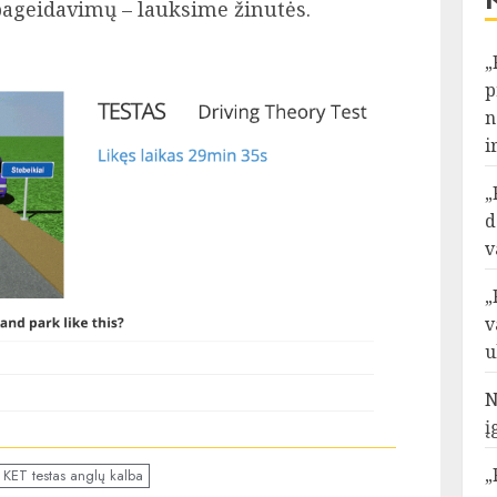
 pageidavimų – lauksime žinutės.
„
p
n
i
„
d
v
„
v
u
N
į
„
KET testas anglų kalba