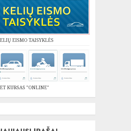
ELIŲ EISMO TAISYKLĖS
ET KURSAS "ONLINE"
NAUJAUSI ĮRAŠAI