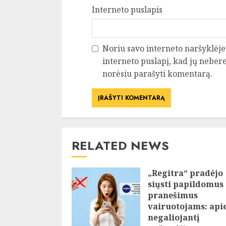
Interneto puslapis
Noriu savo interneto naršyklėje 
interneto puslapį, kad jų neberei
norėsiu parašyti komentarą.
RELATED NEWS
„Regitra“ pradėjo
siųsti papildomus
pranešimus
vairuotojams: api
negaliojantį