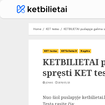
Skip
to
content
Home
KET testas
KETBILIETAI puslapyje galima sp
KET testas
KETbilietai.lt
Regitra
KETBILIETAI p
spręsti KET te
JONAS
2019/01/25
Nuo šiol puslapyje ketbilietai.
Testą rasite čia: