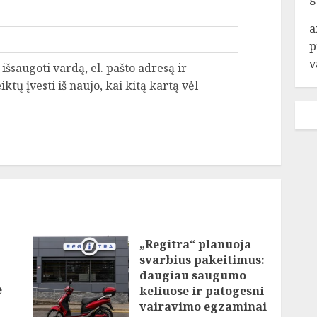
a
p
v
išsaugoti vardą, el. pašto adresą ir
ktų įvesti iš naujo, kai kitą kartą vėl
„Regitra“ planuoja
svarbius pakeitimus:
daugiau saugumo
e
keliuose ir patogesni
vairavimo egzaminai