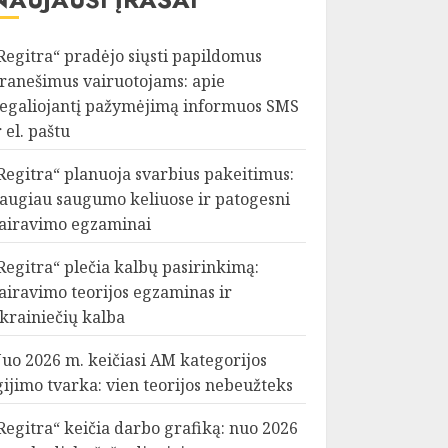
Regitra“ pradėjo siųsti papildomus
ranešimus vairuotojams: apie
egaliojantį pažymėjimą informuos SMS
r el. paštu
Regitra“ planuoja svarbius pakeitimus:
augiau saugumo keliuose ir patogesni
airavimo egzaminai
Regitra“ plečia kalbų pasirinkimą:
airavimo teorijos egzaminas ir
krainiečių kalba
uo 2026 m. keičiasi AM kategorijos
gijimo tvarka: vien teorijos nebeužteks
Regitra“ keičia darbo grafiką: nuo 2026