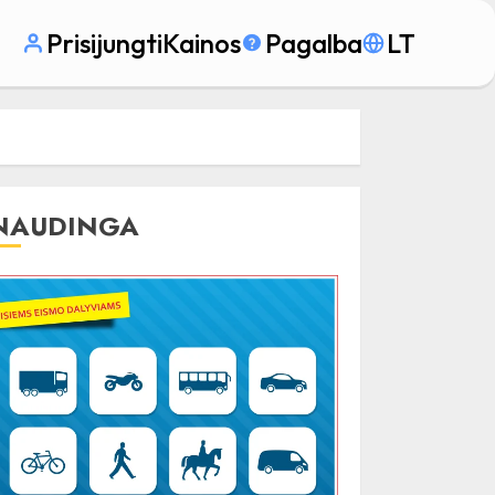
Prisijungti
Kainos
Pagalba
LT
NAUDINGA