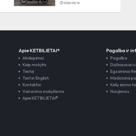
2026/05/14
l.
Apie KETBILIETAI®
Pagalba ir i
Atsiliepimai
Pagalba
Kaip mokytis
Dažniausiai 
Testai
Egzaminai Re
Test in English
Medicininė p
Kontaktai
Kelių eismo ta
Vairavimo mokykloms
Naujienos
Apie KETBILIETAI®