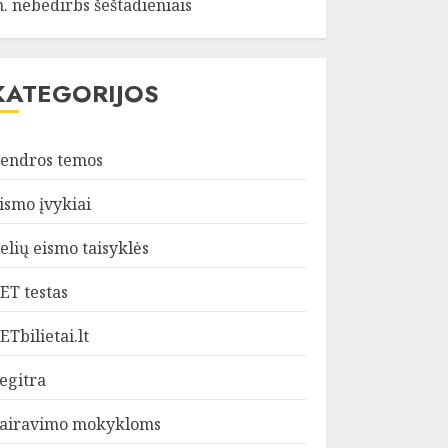
. nebedirbs šeštadieniais
KATEGORIJOS
endros temos
ismo įvykiai
elių eismo taisyklės
ET testas
ETbilietai.lt
egitra
airavimo mokykloms