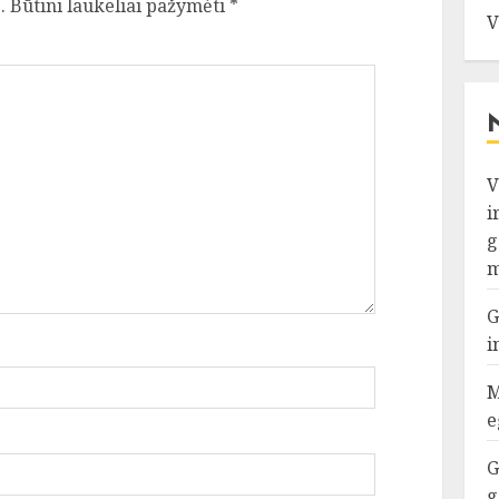
.
Būtini laukeliai pažymėti
*
V
V
i
g
m
G
i
M
e
G
g