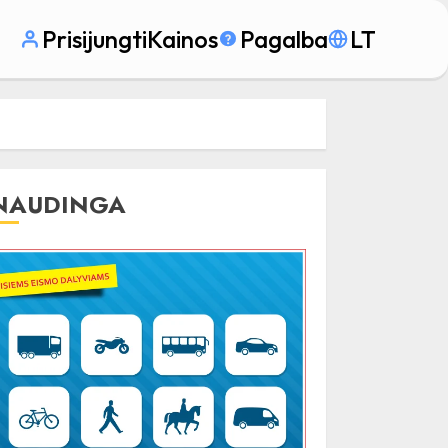
Prisijungti
Kainos
Pagalba
LT
NAUDINGA