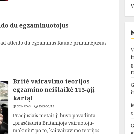
V
ido du egzaminuotojus
kad atleido du egzaminus Kaune priiminėjusius
V
i
g
m
Britė vairavimo teorijos
G
egzamino neišlaikė 113-ąjį
i
kartą!
M
DONATAS
2015/05/15
e
Praėjusiais metais ji buvo pavadinta
„prasčiausiu Britanijoje vairuotoju-
G
mokiniu“ po to, kai vairavimo teorijos
g