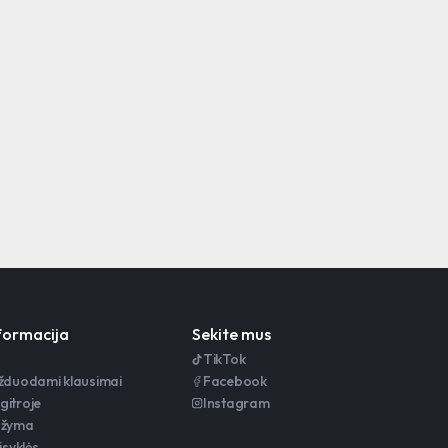
nformacija
Sekite mus
TikTok
užduodami klausimai
Facebook
gitroje
Instagram
ažyma
isyklės