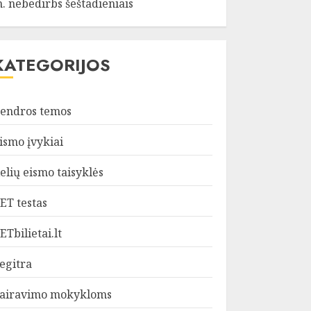
. nebedirbs šeštadieniais
KATEGORIJOS
endros temos
ismo įvykiai
elių eismo taisyklės
ET testas
ETbilietai.lt
egitra
airavimo mokykloms