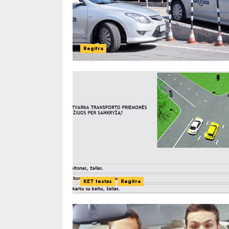
Regitra
KET testas
Regitra