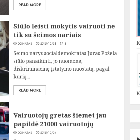
READ MORE
Siūlo leisti mokytis vairuoti ne
tik su šeimos nariais
K
DONATAS
2015/10/31
3
Seimo narys socialdemokratas Juras Požela
siūlo panaikinti, jo nuomone,
diskriminacinę įstatymo nuostatą, pagal
kurią...
READ MORE
K
Vairuotojų gretas šiemet jau
papildė 21000 vairuotojų
DONATAS
2015/10/04