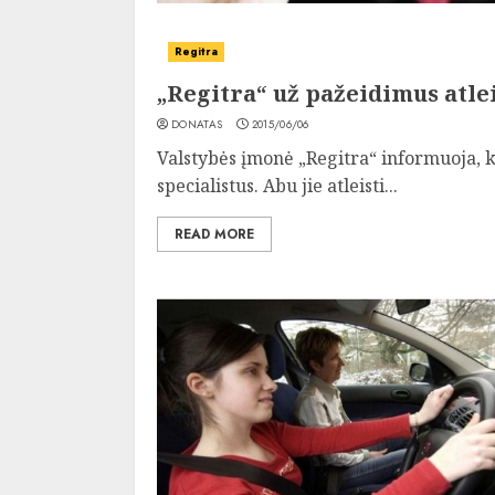
Regitra
„Regitra“ už pažeidimus atle
DONATAS
2015/06/06
Valstybės įmonė „Regitra“ informuoja, 
specialistus. Abu jie atleisti...
READ MORE