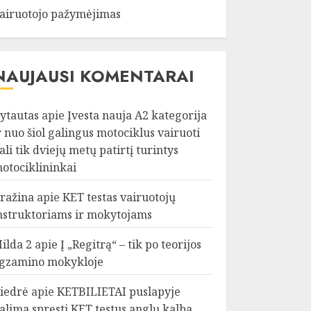
airuotojo pažymėjimas
NAUJAUSI KOMENTARAI
ytautas
apie
Įvesta nauja A2 kategorija
r nuo šiol galingus motociklus vairuoti
ali tik dviejų metų patirtį turintys
otociklininkai
ražina
apie
KET testas vairuotojų
nstruktoriams ir mokytojams
ilda 2
apie
Į „Regitrą“ – tik po teorijos
gzamino mokykloje
iedrė
apie
KETBILIETAI puslapyje
alima spręsti KET testus anglų kalba