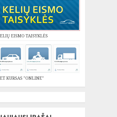
ELIŲ EISMO TAISYKLĖS
ET KURSAS "ONLINE"
NAUJAUSI ĮRAŠAI