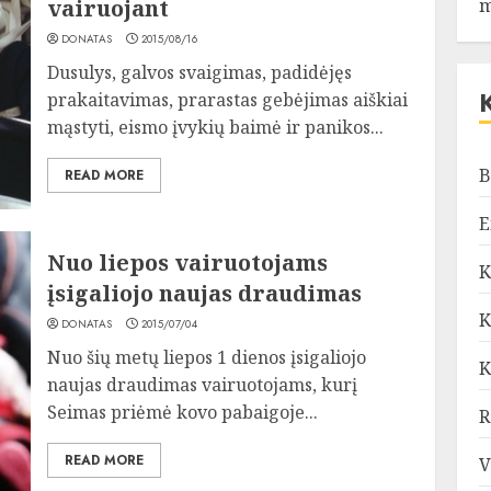
vairuojant
m
DONATAS
2015/08/16
Dusulys, galvos svaigimas, padidėjęs
prakaitavimas, prarastas gebėjimas aiškiai
mąstyti, eismo įvykių baimė ir panikos...
B
READ MORE
E
Nuo liepos vairuotojams
K
įsigaliojo naujas draudimas
K
DONATAS
2015/07/04
Nuo šių metų liepos 1 dienos įsigaliojo
K
naujas draudimas vairuotojams, kurį
Seimas priėmė kovo pabaigoje...
R
READ MORE
V