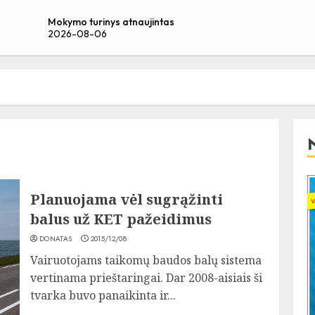
Mokymo turinys atnaujintas
2026-08-06
Planuojama vėl sugrąžinti
balus už KET pažeidimus
DONATAS
2015/12/08
Vairuotojams taikomų baudos balų sistema
vertinama prieštaringai. Dar 2008-aisiais ši
tvarka buvo panaikinta ir...