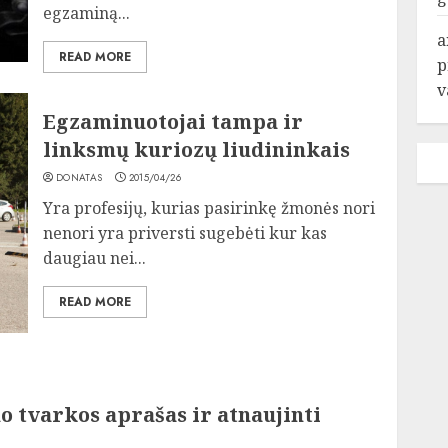
egzaminą...
a
READ MORE
p
v
Egzaminuotojai tampa ir
linksmų kuriozų liudininkais
DONATAS
2015/04/26
Yra profesijų, kurias pasirinkę žmonės nori
nenori yra priversti sugebėti kur kas
daugiau nei...
READ MORE
 tvarkos aprašas ir atnaujinti