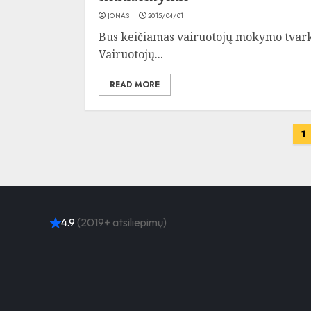
JONAS
2015/04/01
Bus keičiamas vairuotojų mokymo tvarko 
Vairuotojų...
READ MORE
Įrašų
1
puslapiavimas
4.9
(2019+ atsiliepimų)