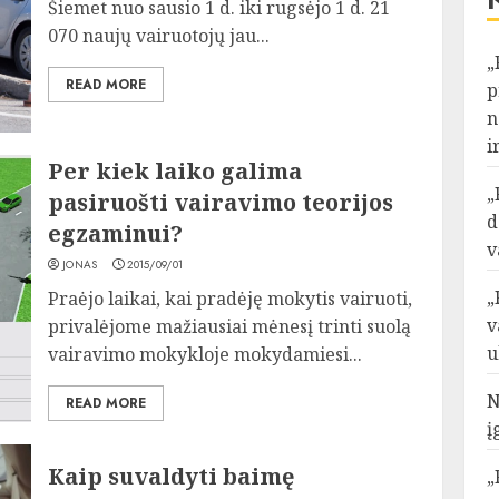
Šiemet nuo sausio 1 d. iki rugsėjo 1 d. 21
070 naujų vairuotojų jau...
„
READ MORE
p
n
i
Per kiek laiko galima
„
pasiruošti vairavimo teorijos
d
egzaminui?
v
JONAS
2015/09/01
„
Praėjo laikai, kai pradėję mokytis vairuoti,
v
privalėjome mažiausiai mėnesį trinti suolą
u
vairavimo mokykloje mokydamiesi...
N
READ MORE
į
Kaip suvaldyti baimę
„