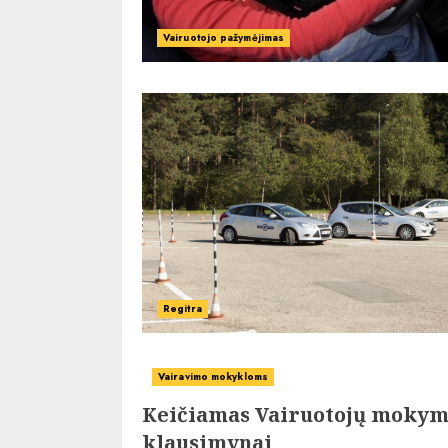
Vairuotojo pažymėjimas
Regitra
Vairavimo mokykloms
Keičiamas Vairuotojų mokymo
klausimynai