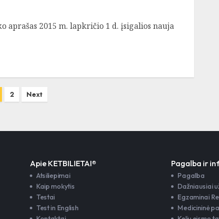
aprašas 2015 m. lapkričio 1 d. įsigalios nauja
2
Next
Apie KETBILIETAI®
Pagalba ir i
Atsiliepimai
Pagalba
Kaip mokytis
Dažniausiai 
Testai
Egzaminai Re
Test in English
Medicininė p
Kontaktai
Kelių eismo ta