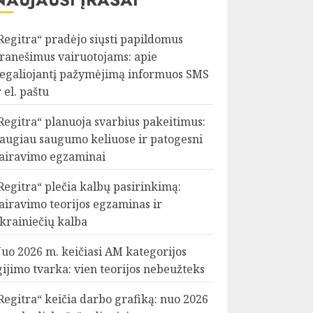
Regitra“ pradėjo siųsti papildomus
ranešimus vairuotojams: apie
egaliojantį pažymėjimą informuos SMS
r el. paštu
Regitra“ planuoja svarbius pakeitimus:
augiau saugumo keliuose ir patogesni
airavimo egzaminai
Regitra“ plečia kalbų pasirinkimą:
airavimo teorijos egzaminas ir
krainiečių kalba
uo 2026 m. keičiasi AM kategorijos
gijimo tvarka: vien teorijos nebeužteks
Regitra“ keičia darbo grafiką: nuo 2026