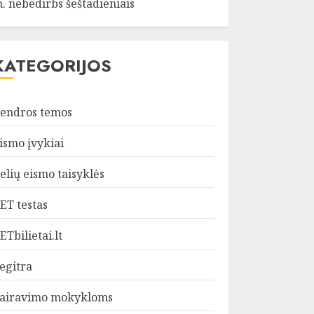
. nebedirbs šeštadieniais
KATEGORIJOS
endros temos
ismo įvykiai
elių eismo taisyklės
ET testas
ETbilietai.lt
egitra
airavimo mokykloms