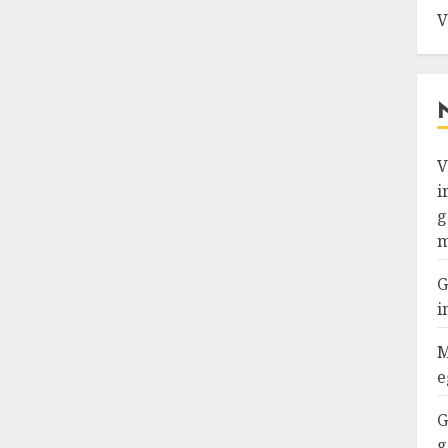
V
V
i
g
m
G
i
M
e
G
g