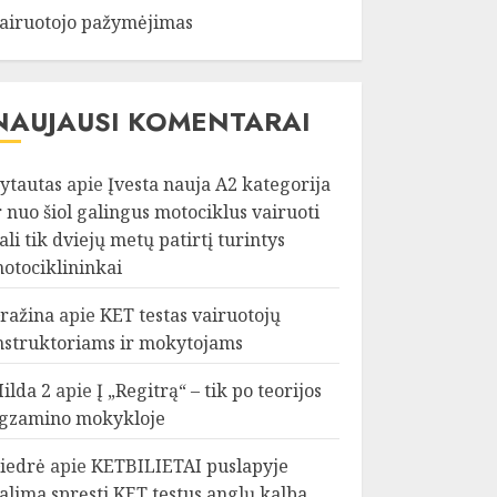
airuotojo pažymėjimas
NAUJAUSI KOMENTARAI
ytautas
apie
Įvesta nauja A2 kategorija
r nuo šiol galingus motociklus vairuoti
ali tik dviejų metų patirtį turintys
otociklininkai
ražina
apie
KET testas vairuotojų
nstruktoriams ir mokytojams
ilda 2
apie
Į „Regitrą“ – tik po teorijos
gzamino mokykloje
iedrė
apie
KETBILIETAI puslapyje
alima spręsti KET testus anglų kalba