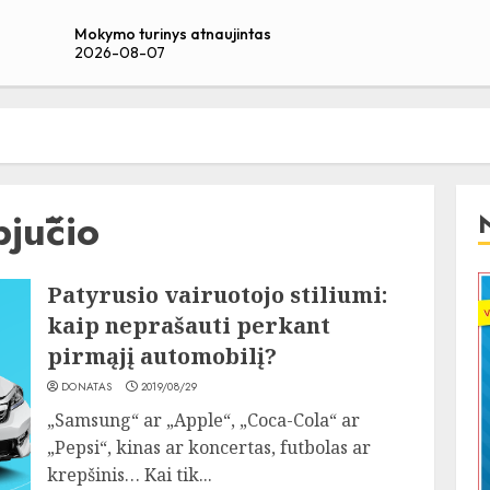
Mokymo turinys atnaujintas
2026-08-07
jūčio
Patyrusio vairuotojo stiliumi:
kaip neprašauti perkant
pirmąjį automobilį?
DONATAS
2019/08/29
„Samsung“ ar „Apple“, „Coca-Cola“ ar
„Pepsi“, kinas ar koncertas, futbolas ar
krepšinis… Kai tik...