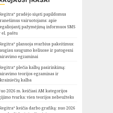
Regitra“ pradėjo siųsti papildomus
ranešimus vairuotojams: apie
egaliojantį pažymėjimą informuos SMS
r el. paštu
Regitra“ planuoja svarbius pakeitimus:
augiau saugumo keliuose ir patogesni
airavimo egzaminai
Regitra“ plečia kalbų pasirinkimą:
airavimo teorijos egzaminas ir
krainiečių kalba
uo 2026 m. keičiasi AM kategorijos
gijimo tvarka: vien teorijos nebeužteks
Regitra“ keičia darbo grafiką: nuo 2026