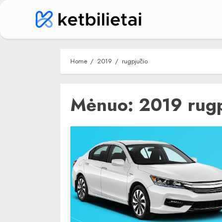
Skip
to
content
Home
2019
rugpjūčio
Mėnuo:
2019 rugp