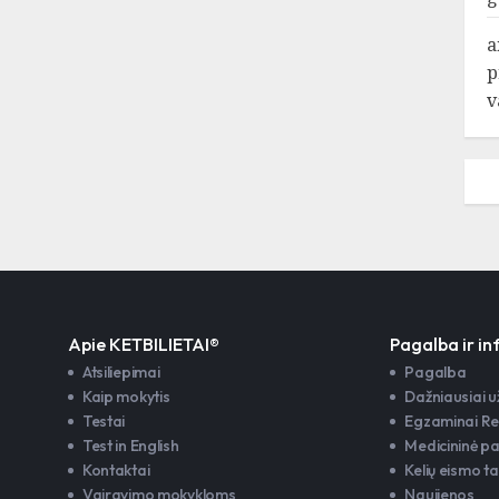
a
p
v
Apie KETBILIETAI®
Pagalba ir i
Atsiliepimai
Pagalba
Kaip mokytis
Dažniausiai 
Testai
Egzaminai Re
Test in English
Medicininė p
Kontaktai
Kelių eismo ta
Vairavimo mokykloms
Naujienos