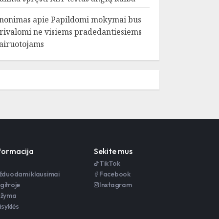
nonimas
apie
Papildomi mokymai bus
rivalomi ne visiems pradedantiesiems
airuotojams
nformacija
Sekite mus
TikTok
užduodami klausimai
Facebook
gitroje
Instagram
ažyma
isyklės