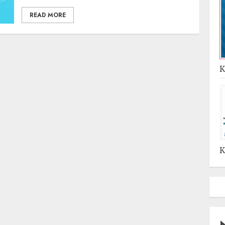
READ MORE
K
K