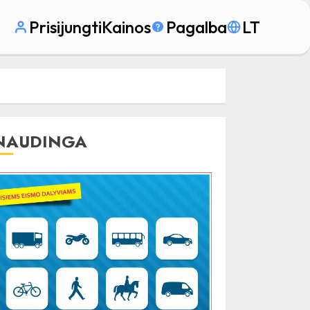
Prisijungti
Kainos
Pagalba
LT
NAUDINGA