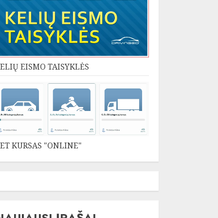
ELIŲ EISMO TAISYKLĖS
ET KURSAS "ONLINE"
NAUJAUSI ĮRAŠAI