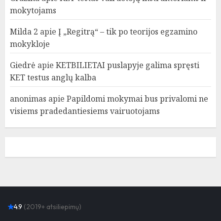
mokytojams
Milda 2
apie
Į „Regitrą“ – tik po teorijos egzamino
mokykloje
Giedrė
apie
KETBILIETAI puslapyje galima spręsti
KET testus anglų kalba
anonimas
apie
Papildomi mokymai bus privalomi ne
visiems pradedantiesiems vairuotojams
4.9
(2019+ atsiliepimų)