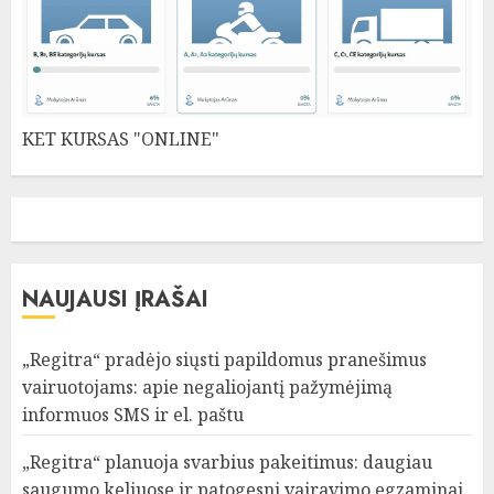
KET KURSAS "ONLINE"
NAUJAUSI ĮRAŠAI
„Regitra“ pradėjo siųsti papildomus pranešimus
vairuotojams: apie negaliojantį pažymėjimą
informuos SMS ir el. paštu
„Regitra“ planuoja svarbius pakeitimus: daugiau
saugumo keliuose ir patogesni vairavimo egzaminai