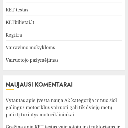
KET testas
KETbilietai.lt
Regitra
Vairavimo mokykloms
Vairuotojo pažymėjimas
NAUJAUSI KOMENTARAI
Vytautas
apie
Įvesta nauja A2 kategorija ir nuo šiol
galingus motociklus vairuoti gali tik dviejų metų
patirtį turintys motociklininkai
Gražina
apie
KET testas vairuotojų instruktoriams ir