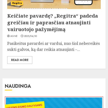
Regitra
Keičiate pavardę? „Regitra“ padeda
greičiau ir paprasčiau atnaujinti
vairuotojo pažymėjimą
AGNĖ
2025/04/30
Pasikeitus pavardei ar vardui, nuo šiol nebereikės
sukti galvos, ką dar reikia atnaujinti –...
READ MORE
NAUDINGA