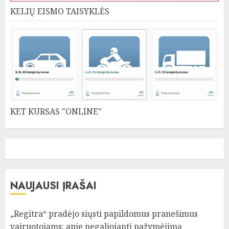
KELIŲ EISMO TAISYKLĖS
KET KURSAS "ONLINE"
NAUJAUSI ĮRAŠAI
„Regitra“ pradėjo siųsti papildomus pranešimus
vairuotojams: apie negaliojantį pažymėjimą