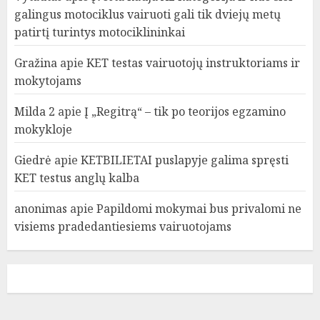
galingus motociklus vairuoti gali tik dviejų metų
patirtį turintys motociklininkai
Gražina
apie
KET testas vairuotojų instruktoriams ir
mokytojams
Milda 2
apie
Į „Regitrą“ – tik po teorijos egzamino
mokykloje
Giedrė
apie
KETBILIETAI puslapyje galima spręsti
KET testus anglų kalba
anonimas
apie
Papildomi mokymai bus privalomi ne
visiems pradedantiesiems vairuotojams