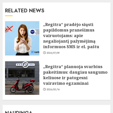
RELATED NEWS
„Regitra“ pradėjo siųsti
papildomus pranešimus
vairuotojams: apie
negaliojantį pažymėjimą
informuos SMS ir el. paštu
2026/07/09
„Regitra“ planuoja svarbius
pakeitimus: daugiau saugumo
keliuose ir patogesni
vairavimo egzaminai
2026/05/14