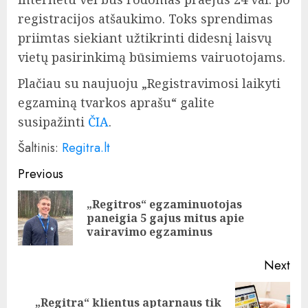
registracijos atšaukimo. Toks sprendimas
priimtas siekiant užtikrinti didesnį laisvų
vietų pasirinkimą būsimiems vairuotojams.
Plačiau su naujuoju „Registravimosi laikyti
egzaminą tvarkos aprašu“ galite
susipažinti
ČIA
.
Šaltinis:
Regitra.lt
Continue
Previous
Reading
„Regitros“ egzaminuotojas
Pre
paneigia 5 gajus mitus apie
pos
vairavimo egzaminus
Next
„Regitra“ klientus aptarnaus tik
Next