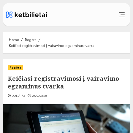
Skip
to
content
Home
Regitra
Keičiasi registravimosi į vairavimo egzaminus tvarka
Regitra
Keičiasi registravimosi į vairavimo
egzaminus tvarka
DONATAS
2020/02/25