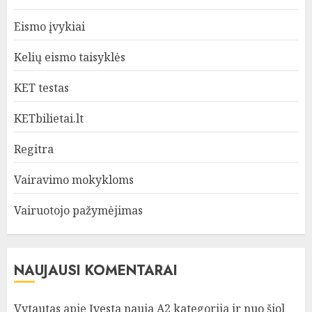
Eismo įvykiai
Kelių eismo taisyklės
KET testas
KETbilietai.lt
Regitra
Vairavimo mokykloms
Vairuotojo pažymėjimas
NAUJAUSI KOMENTARAI
Vytautas
apie
Įvesta nauja A2 kategorija ir nuo šiol