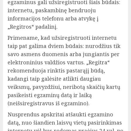
egzaminus gali užsiregistruoti šiais būdais:
internetu, paskambinę bendruoju
informacijos telefonu arba atvykę į
„Regitros“ padalinį.
Primename, kad užsiregistruoti internetu
taip pat galima dviem būdais: nurodžius tik
savo asmens duomenis arba jungiantis per
elektroninius valdžios vartus. „Regitra“
rekomenduoja rinktis pastarąjį būdą,
kadangi taip galėsite atlikti daugiau
veiksmų, pavyzdžiui, neribotą skaičių kartų
pasikeisti egzaminų datą ir laiką
(neišsiregistravus iš egzamino).
Nusprendus apskritai atšaukti egzamino
datą, nuo šiandien laisvų vietų pasirinkimas
internetu vėl bus rodomas praėjus 24 val. po