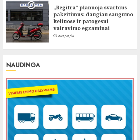
„Regitra“ planuoja svarbius
pakeitimus: daugiau saugumo
keliuose ir patogesni
vairavimo egzaminai
2026/05/14
NAUDINGA