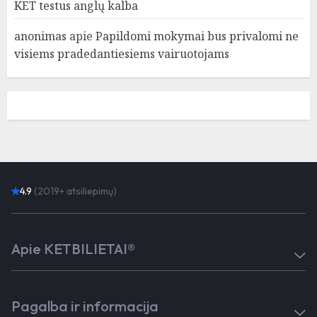
KET testus anglų kalba
anonimas
apie
Papildomi mokymai bus privalomi ne
visiems pradedantiesiems vairuotojams
4.9
(2019+ atsiliepimų)
Apie KETBILIETAI®
Atsiliepimai
Kaip mokytis
Pagalba ir informacija
Testai