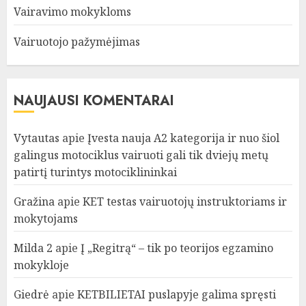
Vairavimo mokykloms
Vairuotojo pažymėjimas
NAUJAUSI KOMENTARAI
Vytautas
apie
Įvesta nauja A2 kategorija ir nuo šiol
galingus motociklus vairuoti gali tik dviejų metų
patirtį turintys motociklininkai
Gražina
apie
KET testas vairuotojų instruktoriams ir
mokytojams
Milda 2
apie
Į „Regitrą“ – tik po teorijos egzamino
mokykloje
Giedrė
apie
KETBILIETAI puslapyje galima spręsti