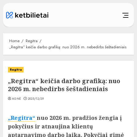
Skip
to
content
Home
Regitra
„Regitra“ keičia darbo grafiką: nuo 2026 m. nebedirbs šeštadieniais
Regitra
„Regitra“ keičia darbo grafiką: nuo
2026 m. nebedirbs šeštadieniais
AGNĖ
2025/12/29
„Regitra“
nuo 2026 m. pradžios žengia į
pokyčius ir atnaujina klientų
aptarnavimo darbo laiką. Pokyčiai gimė