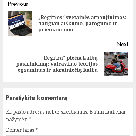
Continue
Previous
Reading
„Regitros“ svetainės atnaujinimas:
Pre
daugiau aiškumo, patogumo ir
pos
prieinamumo
Next
„Regitra“ plečia kalbų
Next
pasirinkimą: vairavimo teorijos
post:
egzaminas ir ukrainiečių kalba
Parašykite komentarą
El. pašto adresas nebus skelbiamas.
Būtini laukeliai
pažymėti
*
Komentaras
*