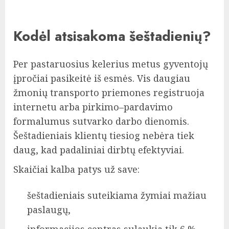
Kodėl atsisakoma šeštadienių?
Per pastaruosius kelerius metus gyventojų
įpročiai pasikeitė iš esmės. Vis daugiau
žmonių transporto priemones registruoja
internetu arba pirkimo–pardavimo
formalumus sutvarko darbo dienomis.
Šeštadieniais klientų tiesiog nebėra tiek
daug, kad padaliniai dirbtų efektyviai.
Skaičiai kalba patys už save:
šeštadieniais suteikiama žymiai mažiau
paslaugų,
informacijos centras sulaukia tik 6 %