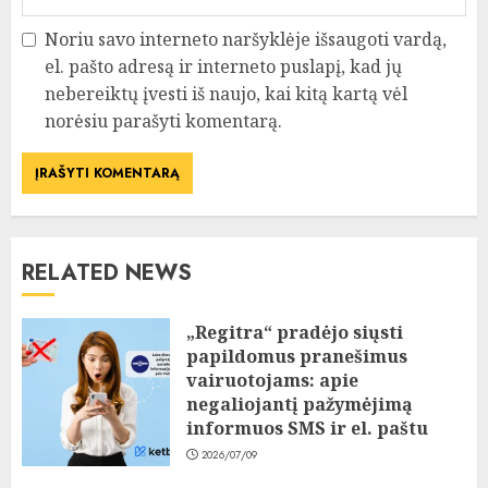
Noriu savo interneto naršyklėje išsaugoti vardą,
el. pašto adresą ir interneto puslapį, kad jų
nebereiktų įvesti iš naujo, kai kitą kartą vėl
norėsiu parašyti komentarą.
RELATED NEWS
„Regitra“ pradėjo siųsti
papildomus pranešimus
vairuotojams: apie
negaliojantį pažymėjimą
informuos SMS ir el. paštu
2026/07/09