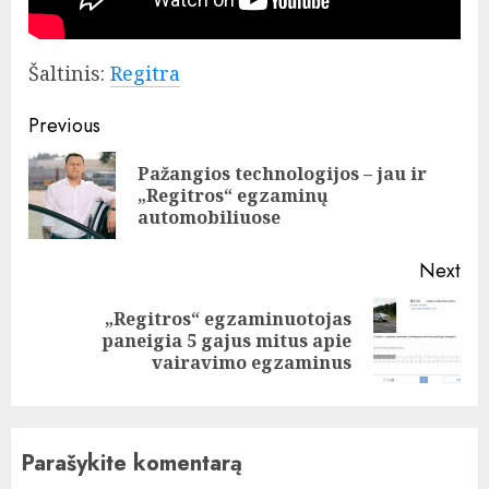
Šaltinis:
Regitra
Continue
Previous
Reading
Pažangios technologijos – jau ir
Pre
„Regitros“ egzaminų
pos
automobiliuose
Next
„Regitros“ egzaminuotojas
Next
paneigia 5 gajus mitus apie
post:
vairavimo egzaminus
Parašykite komentarą