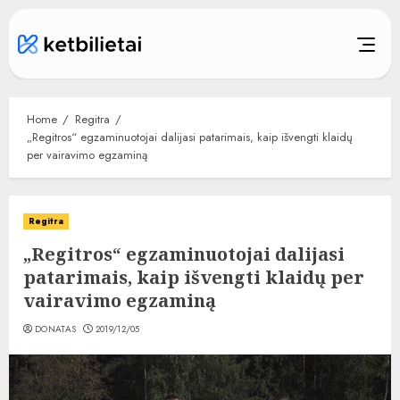
Skip
to
content
Home
Regitra
„Regitros“ egzaminuotojai dalijasi patarimais, kaip išvengti klaidų
per vairavimo egzaminą
Regitra
„Regitros“ egzaminuotojai dalijasi
patarimais, kaip išvengti klaidų per
vairavimo egzaminą
DONATAS
2019/12/05