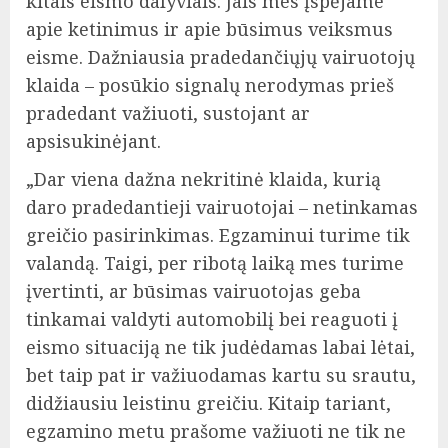
kitais eismo dalyviais. Jais mes įspėjame
apie ketinimus ir apie būsimus veiksmus
eisme. Dažniausia pradedančiųjų vairuotojų
klaida – posūkio signalų nerodymas prieš
pradedant važiuoti, sustojant ar
apsisukinėjant.
„Dar viena dažna nekritinė klaida, kurią
daro pradedantieji vairuotojai – netinkamas
greičio pasirinkimas. Egzaminui turime tik
valandą. Taigi, per ribotą laiką mes turime
įvertinti, ar būsimas vairuotojas geba
tinkamai valdyti automobilį bei reaguoti į
eismo situaciją ne tik judėdamas labai lėtai,
bet taip pat ir važiuodamas kartu su srautu,
didžiausiu leistinu greičiu. Kitaip tariant,
egzamino metu prašome važiuoti ne tik ne