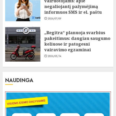
vairuotojams: apie
negaliojantį pažymėjimą
informuos SMS ir el. paštu
2026/07/09
„Regitra“ planuoja svarbius
pakeitimus: daugiau saugumo
keliuose ir patogesni
vairavimo egzaminai
2026/05/14
NAUDINGA