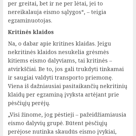
per greitai, bet ir ne per lėtai, jei to
nereikalauja eismo sąlygos“, – teigia
egzaminuotojas.
Kritinės klaidos
Na, o dabar apie kritines klaidas. Jeigu
nekritinės klaidos nesukelia grėsmės
kitiems eismo dalyviams, tai kritinės –
atvirkščiai. Be to, jos gali trukdyti tinkamai
ir saugiai valdyti transporto priemonę.
Viena iš dažniausiai pasitaikančių nekritinių
klaidų per egzaminą įvyksta artėjant prie
pėsčiųjų perėjų.
„Visi žinome, jog pėstieji – pažeidžiamiausia
eismo dalyvių grupė. Būtent pėsčiųjų
perėjose nutinka skaudūs eismo įvykiai,