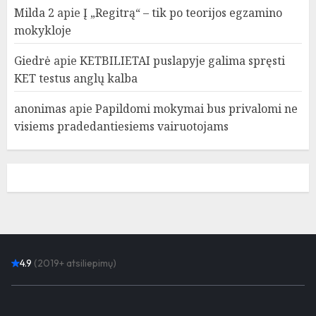
Milda 2
apie
Į „Regitrą“ – tik po teorijos egzamino
mokykloje
Giedrė
apie
KETBILIETAI puslapyje galima spręsti
KET testus anglų kalba
anonimas
apie
Papildomi mokymai bus privalomi ne
visiems pradedantiesiems vairuotojams
4.9
(2019+ atsiliepimų)