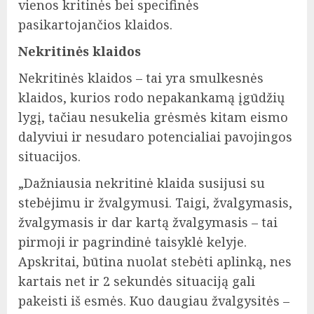
vienos kritinės bei specifinės
pasikartojančios klaidos.
Nekritinės klaidos
Nekritinės klaidos – tai yra smulkesnės
klaidos, kurios rodo nepakankamą įgūdžių
lygį, tačiau nesukelia grėsmės kitam eismo
dalyviui ir nesudaro potencialiai pavojingos
situacijos.
„Dažniausia nekritinė klaida susijusi su
stebėjimu ir žvalgymusi. Taigi, žvalgymasis,
žvalgymasis ir dar kartą žvalgymasis – tai
pirmoji ir pagrindinė taisyklė kelyje.
Apskritai, būtina nuolat stebėti aplinką, nes
kartais net ir 2 sekundės situaciją gali
pakeisti iš esmės. Kuo daugiau žvalgysitės –