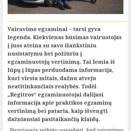
Vairavimo egzaminai – tarsi gyva
legenda. Kiekvienas būsimas vairuotojas
į juos ateina su savo išankstiniu
nusistatymu bei požiūriu į
egzaminuotojų vertinimą. Tai lemia iš
lūpų į lūpas perduodama informacija,
kuri virsta mitais, dažnu atveju
neatitinkančiais realybės. Todėl
„Regitros“ egzaminuotojai dalijasi
informacija apie praktikos egzaminų
vertinimą bei pataria, kaip išvengti
dažniausiai pasitaikančių klaidų.
„Pirmiausia reikėtų pastebėti, kad vairavimo