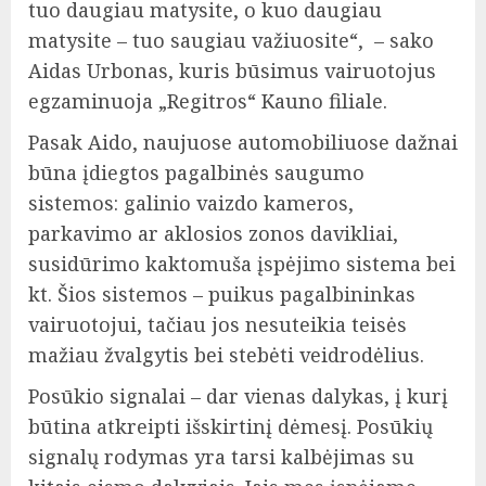
tuo daugiau matysite, o kuo daugiau
matysite – tuo saugiau važiuosite“, – sako
Aidas Urbonas, kuris būsimus vairuotojus
egzaminuoja „Regitros“ Kauno filiale.
Pasak Aido, naujuose automobiliuose dažnai
būna įdiegtos pagalbinės saugumo
sistemos: galinio vaizdo kameros,
parkavimo ar aklosios zonos davikliai,
susidūrimo kaktomuša įspėjimo sistema bei
kt. Šios sistemos – puikus pagalbininkas
vairuotojui, tačiau jos nesuteikia teisės
mažiau žvalgytis bei stebėti veidrodėlius.
Posūkio signalai – dar vienas dalykas, į kurį
būtina atkreipti išskirtinį dėmesį. Posūkių
signalų rodymas yra tarsi kalbėjimas su