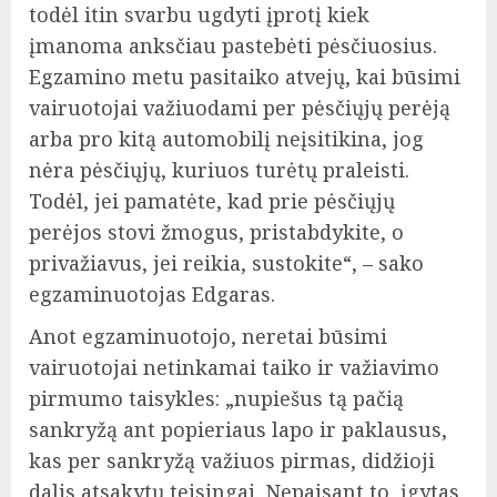
todėl itin svarbu ugdyti įprotį kiek
įmanoma anksčiau pastebėti pėsčiuosius.
Egzamino metu pasitaiko atvejų, kai būsimi
vairuotojai važiuodami per pėsčiųjų perėją
arba pro kitą automobilį neįsitikina, jog
nėra pėsčiųjų, kuriuos turėtų praleisti.
Todėl, jei pamatėte, kad prie pėsčiųjų
perėjos stovi žmogus, pristabdykite, o
privažiavus, jei reikia, sustokite“, – sako
egzaminuotojas Edgaras.
Anot egzaminuotojo, neretai būsimi
vairuotojai netinkamai taiko ir važiavimo
pirmumo taisykles: „nupiešus tą pačią
sankryžą ant popieriaus lapo ir paklausus,
kas per sankryžą važiuos pirmas, didžioji
dalis atsakytų teisingai. Nepaisant to, įgytas