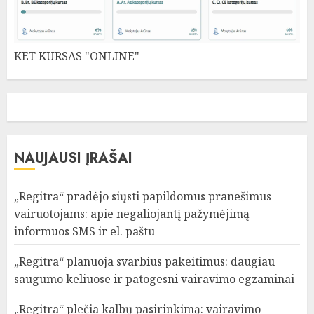
KET KURSAS "ONLINE"
NAUJAUSI ĮRAŠAI
„Regitra“ pradėjo siųsti papildomus pranešimus
vairuotojams: apie negaliojantį pažymėjimą
informuos SMS ir el. paštu
„Regitra“ planuoja svarbius pakeitimus: daugiau
saugumo keliuose ir patogesni vairavimo egzaminai
„Regitra“ plečia kalbų pasirinkimą: vairavimo