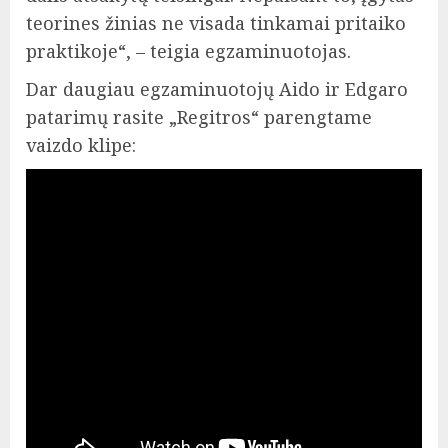
teorines žinias ne visada tinkamai pritaiko
praktikoje“, – teigia egzaminuotojas.
Dar daugiau egzaminuotojų Aido ir Edgaro
patarimų rasite „Regitros“ parengtame
vaizdo klipe: