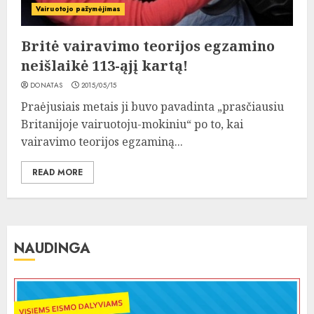
Vairuotojo pažymėjimas
Britė vairavimo teorijos egzamino
neišlaikė 113-ąjį kartą!
DONATAS
2015/05/15
Praėjusiais metais ji buvo pavadinta „prasčiausiu
Britanijoje vairuotoju-mokiniu“ po to, kai
vairavimo teorijos egzaminą...
READ MORE
NAUDINGA