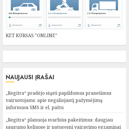
KET KURSAS "ONLINE"
NAUJAUSI ĮRAŠAI
„Regitra“ pradėjo siųsti papildomus pranešimus
vairuotojams: apie negaliojantį pažymėjimą
informuos SMS ir el. paštu
„Regitra“ planuoja svarbius pakeitimus: daugiau
saugumo keliuose ir patogesni vairavimo egzaminai