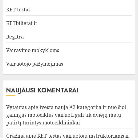
KET testas
KETbilietai.lt
Regitra
Vairavimo mokykloms
Vairuotojo pažymėjimas
NAUJAUSI KOMENTARAI
Vytautas
apie
Įvesta nauja A2 kategorija ir nuo šiol
galingus motociklus vairuoti gali tik dviejų metų
patirtį turintys motociklininkai
Gražina
apie
KET testas vairuotojų instruktoriams ir