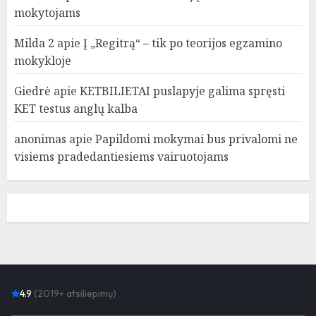
mokytojams
Milda 2
apie
Į „Regitrą“ – tik po teorijos egzamino
mokykloje
Giedrė
apie
KETBILIETAI puslapyje galima spręsti
KET testus anglų kalba
anonimas
apie
Papildomi mokymai bus privalomi ne
visiems pradedantiesiems vairuotojams
4.9
(2019+ atsiliepimų)