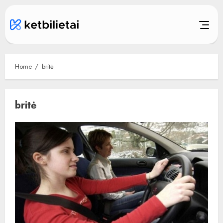
Skip
to
content
Home
britė
britė