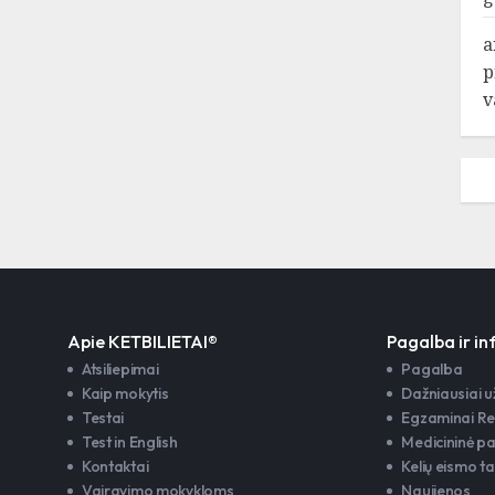
a
p
v
Apie KETBILIETAI®
Pagalba ir i
Atsiliepimai
Pagalba
Kaip mokytis
Dažniausiai 
Testai
Egzaminai Re
Test in English
Medicininė p
Kontaktai
Kelių eismo ta
Vairavimo mokykloms
Naujienos