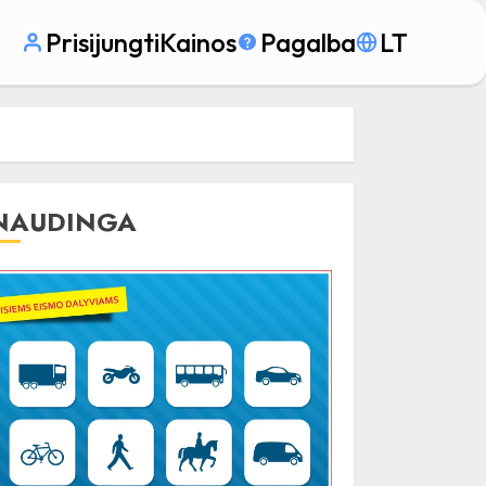
Prisijungti
Kainos
Pagalba
LT
NAUDINGA