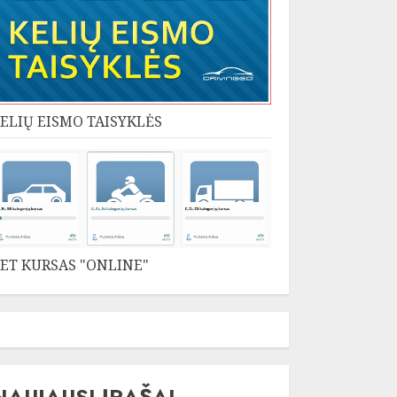
ELIŲ EISMO TAISYKLĖS
ET KURSAS "ONLINE"
NAUJAUSI ĮRAŠAI