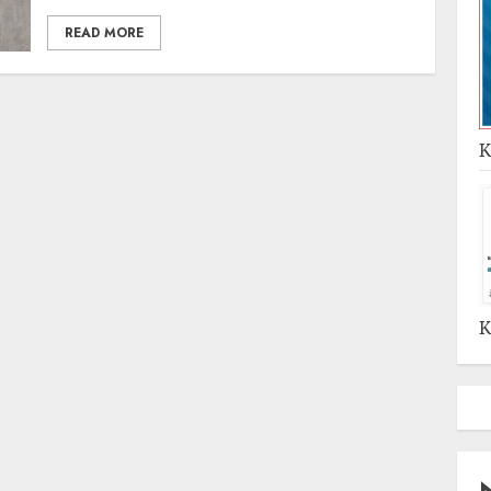
READ MORE
K
K