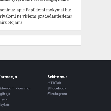
nonimas
apie
Papildomi mokymai bus
rivalomi ne visiems pradedantiesiems
airuotojams
nformacija
Sekite mus
TikTok
užduodami klausimai
Facebook
gitroje
Instagram
ažyma
isyklės