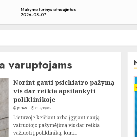
Mokymo turinys atnaujintas
2026-08-07
a varuptojams
Norint gauti psichiatro pažymą
vis dar reikia apsilankyti
poliklinikoje
JONAS
2013/10/08
Lietuvoje keičiant arba įgyjant naują
vairuotojo pažymėjimą vis dar reikia
važiuoti į polikliniką, kuri...