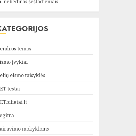
. nebedirbs šeštadieniais
KATEGORIJOS
endros temos
ismo įvykiai
elių eismo taisyklės
ET testas
ETbilietai.lt
egitra
airavimo mokykloms