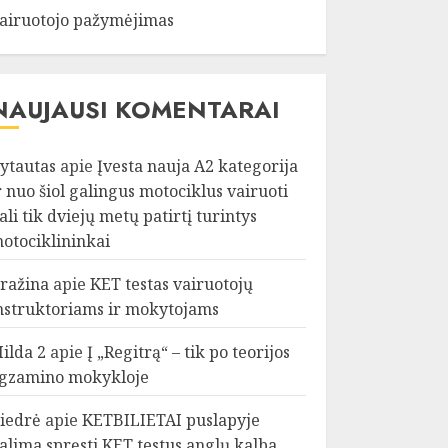
airuotojo pažymėjimas
NAUJAUSI KOMENTARAI
ytautas
apie
Įvesta nauja A2 kategorija
r nuo šiol galingus motociklus vairuoti
ali tik dviejų metų patirtį turintys
otociklininkai
ražina
apie
KET testas vairuotojų
nstruktoriams ir mokytojams
ilda 2
apie
Į „Regitrą“ – tik po teorijos
gzamino mokykloje
iedrė
apie
KETBILIETAI puslapyje
alima spręsti KET testus anglų kalba