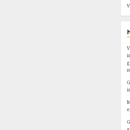
V
V
i
g
m
G
i
M
e
G
g