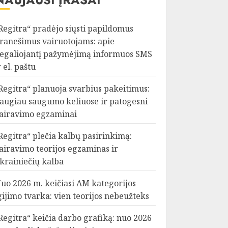
Regitra“ pradėjo siųsti papildomus
ranešimus vairuotojams: apie
egaliojantį pažymėjimą informuos SMS
r el. paštu
Regitra“ planuoja svarbius pakeitimus:
augiau saugumo keliuose ir patogesni
airavimo egzaminai
Regitra“ plečia kalbų pasirinkimą:
airavimo teorijos egzaminas ir
krainiečių kalba
uo 2026 m. keičiasi AM kategorijos
gijimo tvarka: vien teorijos nebeužteks
Regitra“ keičia darbo grafiką: nuo 2026