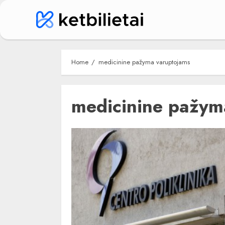
Skip
to
content
Home
medicinine pažyma varuptojams
medicinine pažym