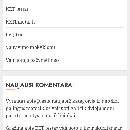
KET testas
KETbilietai.lt
Regitra
Vairavimo mokykloms
Vairuotojo pažymėjimas
NAUJAUSI KOMENTARAI
Vytautas
apie
Įvesta nauja A2 kategorija ir nuo šiol
galingus motociklus vairuoti gali tik dviejų metų
patirtį turintys motociklininkai
Gražina
apie
KET testas vairuotojų instruktoriams ir