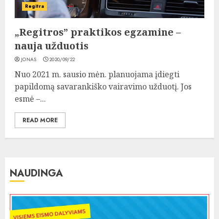
Regitra
„Regitros” praktikos egzamine –
nauja užduotis
JONAS
2020/09/22
Nuo 2021 m. sausio mėn. planuojama įdiegti
papildomą savarankiško vairavimo užduotį. Jos
esmė –...
READ MORE
NAUDINGA