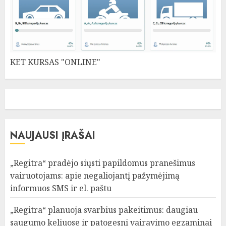
KET KURSAS "ONLINE"
NAUJAUSI ĮRAŠAI
„Regitra“ pradėjo siųsti papildomus pranešimus
vairuotojams: apie negaliojantį pažymėjimą
informuos SMS ir el. paštu
„Regitra“ planuoja svarbius pakeitimus: daugiau
saugumo keliuose ir patogesni vairavimo egzaminai