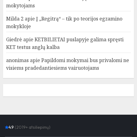
mokytojams
Milda 2
apie
Į „Regitrą“ – tik po teorijos egzamino
mokykloje
Giedrė
apie
KETBILIETAI puslapyje galima spręsti
KET testus anglų kalba
anonimas
apie
Papildomi mokymai bus privalomi ne
visiems pradedantiesiems vairuotojams
4.9
(2019+ atsiliepimų)