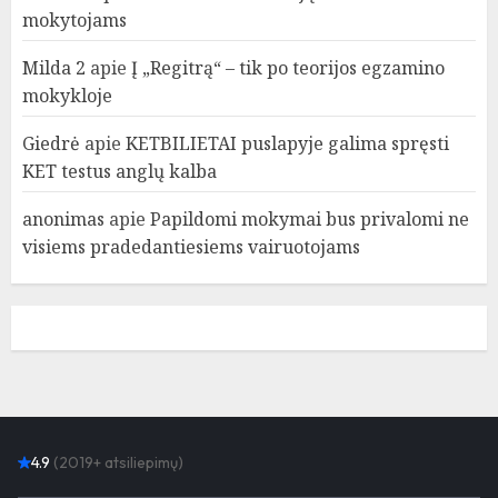
mokytojams
Milda 2
apie
Į „Regitrą“ – tik po teorijos egzamino
mokykloje
Giedrė
apie
KETBILIETAI puslapyje galima spręsti
KET testus anglų kalba
anonimas
apie
Papildomi mokymai bus privalomi ne
visiems pradedantiesiems vairuotojams
4.9
(2019+ atsiliepimų)