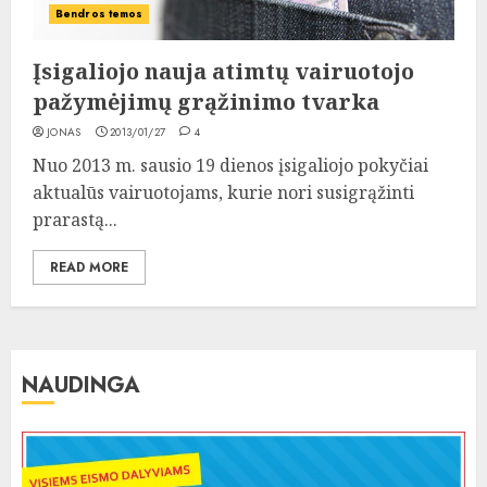
Bendros temos
Įsigaliojo nauja atimtų vairuotojo
pažymėjimų grąžinimo tvarka
JONAS
2013/01/27
4
Nuo 2013 m. sausio 19 dienos įsigaliojo pokyčiai
aktualūs vairuotojams, kurie nori susigrąžinti
prarastą...
READ MORE
NAUDINGA