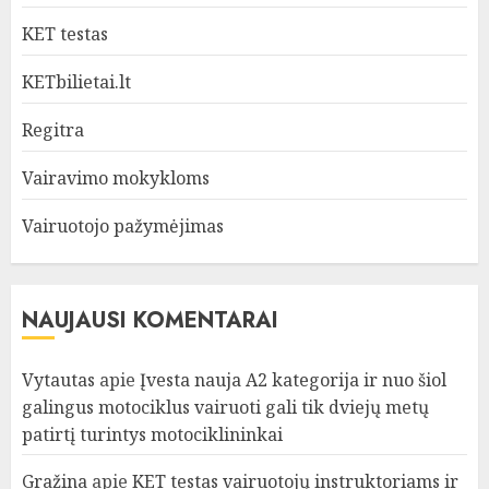
KET testas
KETbilietai.lt
Regitra
Vairavimo mokykloms
Vairuotojo pažymėjimas
NAUJAUSI KOMENTARAI
Vytautas
apie
Įvesta nauja A2 kategorija ir nuo šiol
galingus motociklus vairuoti gali tik dviejų metų
patirtį turintys motociklininkai
Gražina
apie
KET testas vairuotojų instruktoriams ir