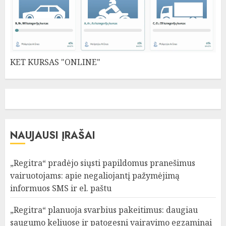
KET KURSAS "ONLINE"
NAUJAUSI ĮRAŠAI
„Regitra“ pradėjo siųsti papildomus pranešimus
vairuotojams: apie negaliojantį pažymėjimą
informuos SMS ir el. paštu
„Regitra“ planuoja svarbius pakeitimus: daugiau
saugumo keliuose ir patogesni vairavimo egzaminai