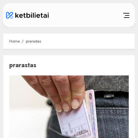
Skip
to
content
Home
prarastas
prarastas