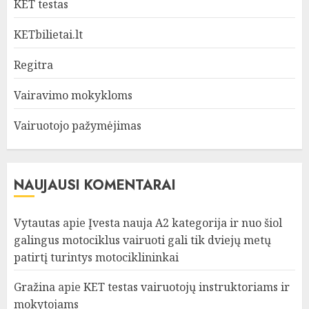
KET testas
KETbilietai.lt
Regitra
Vairavimo mokykloms
Vairuotojo pažymėjimas
NAUJAUSI KOMENTARAI
Vytautas
apie
Įvesta nauja A2 kategorija ir nuo šiol
galingus motociklus vairuoti gali tik dviejų metų
patirtį turintys motociklininkai
Gražina
apie
KET testas vairuotojų instruktoriams ir
mokytojams