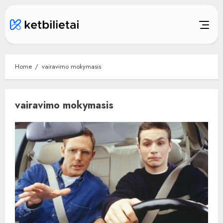
Skip
to
content
Home
vairavimo mokymasis
vairavimo mokymasis