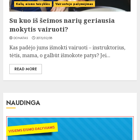
Kelių eismo taisyklės
Vairuotojo pažymėjimas
Su kuo iš šeimos narių geriausia
mokytis vairuoti?
DONATAS
2015/02/08
Kas padėjo jums išmokti vairuoti – instruktorius,
tėtis, mama, o galbūt išmokote patys? Jei...
READ MORE
NAUDINGA