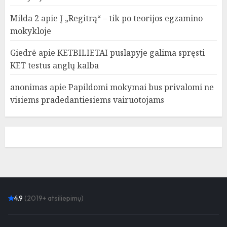
Milda 2
apie
Į „Regitrą“ – tik po teorijos egzamino
mokykloje
Giedrė
apie
KETBILIETAI puslapyje galima spręsti
KET testus anglų kalba
anonimas
apie
Papildomi mokymai bus privalomi ne
visiems pradedantiesiems vairuotojams
4.9
(2019+ atsiliepimų)