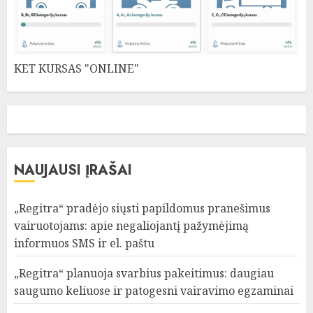
KET KURSAS "ONLINE"
NAUJAUSI ĮRAŠAI
„Regitra“ pradėjo siųsti papildomus pranešimus
vairuotojams: apie negaliojantį pažymėjimą
informuos SMS ir el. paštu
„Regitra“ planuoja svarbius pakeitimus: daugiau
saugumo keliuose ir patogesni vairavimo egzaminai