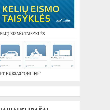
ELIŲ EISMO TAISYKLĖS
ET KURSAS "ONLINE"
NAUJAUSI ĮRAŠAI