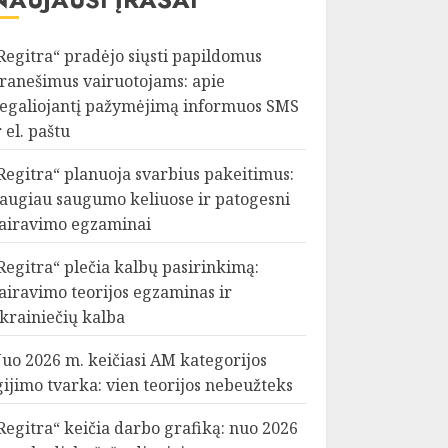
Regitra“ pradėjo siųsti papildomus
ranešimus vairuotojams: apie
egaliojantį pažymėjimą informuos SMS
r el. paštu
Regitra“ planuoja svarbius pakeitimus:
augiau saugumo keliuose ir patogesni
airavimo egzaminai
Regitra“ plečia kalbų pasirinkimą:
airavimo teorijos egzaminas ir
krainiečių kalba
uo 2026 m. keičiasi AM kategorijos
gijimo tvarka: vien teorijos nebeužteks
Regitra“ keičia darbo grafiką: nuo 2026