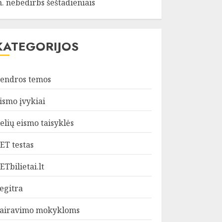
. nebedirbs šeštadieniais
KATEGORIJOS
endros temos
ismo įvykiai
elių eismo taisyklės
ET testas
ETbilietai.lt
egitra
airavimo mokykloms