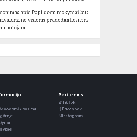
nonimas
apie
Papildomi mokymai bus
rivalomi ne visiems pradedantiesiems
airuotojams
nformacija
Sekite mus
TikTok
užduodami klausimai
Facebook
gitroje
Instagram
ažyma
isyklės