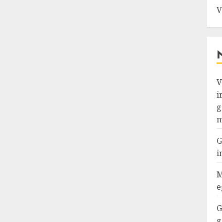
V
V
i
g
m
G
i
M
e
G
g