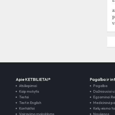
a
p
v
Apie KETBILIETAI®
Pagalba ir i
Atsiliepimai
Pagalba
Kaip mokytis
Dažniausiai 
Testai
Egzaminai Re
Test in English
Medicininė p
Kontaktai
Kelių eismo ta
Vairavimo mokykloms
Naujienos