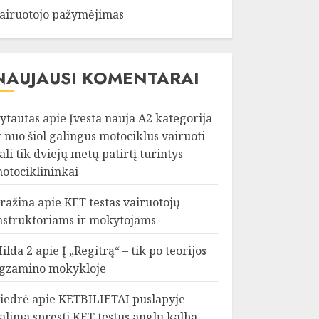
airuotojo pažymėjimas
NAUJAUSI KOMENTARAI
ytautas
apie
Įvesta nauja A2 kategorija
r nuo šiol galingus motociklus vairuoti
ali tik dviejų metų patirtį turintys
otociklininkai
ražina
apie
KET testas vairuotojų
nstruktoriams ir mokytojams
ilda 2
apie
Į „Regitrą“ – tik po teorijos
gzamino mokykloje
iedrė
apie
KETBILIETAI puslapyje
alima spręsti KET testus anglų kalba