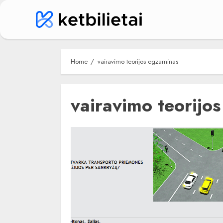
Skip
to
content
Home
vairavimo teorijos egzaminas
vairavimo teorijo