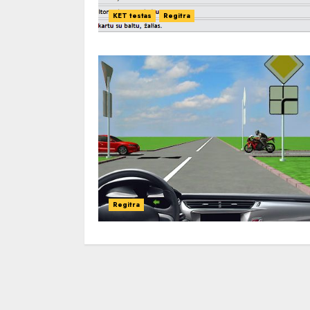
KET testas
Regitra
Regitra