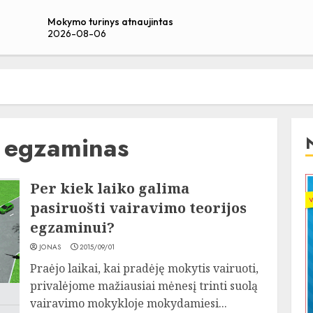
Mokymo turinys atnaujintas
2026-08-06
s egzaminas
Per kiek laiko galima
pasiruošti vairavimo teorijos
egzaminui?
JONAS
2015/09/01
Praėjo laikai, kai pradėję mokytis vairuoti,
privalėjome mažiausiai mėnesį trinti suolą
vairavimo mokykloje mokydamiesi...