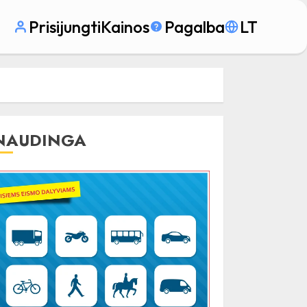
Prisijungti
Kainos
Pagalba
LT
NAUDINGA