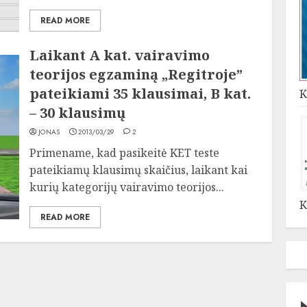
READ MORE
Laikant A kat. vairavimo
teorijos egzaminą „Regitroje”
pateikiami 35 klausimai, B kat.
K
– 30 klausimų
JONAS
2013/03/29
2
Primename, kad pasikeitė KET teste
pateikiamų klausimų skaičius, laikant kai
kurių kategorijų vairavimo teorijos...
K
READ MORE