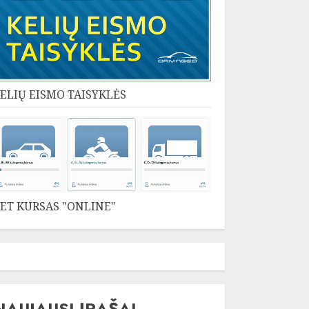
ELIŲ EISMO TAISYKLĖS
ET KURSAS "ONLINE"
NAUJAUSI ĮRAŠAI