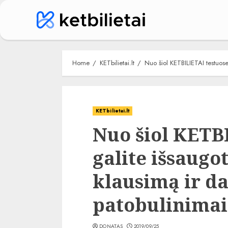
Skip
to
content
Home
KETbilietai.lt
Nuo šiol KETBILIETAI testuose 
KETbilietai.lt
Nuo šiol KETB
galite išsaugo
klausimą ir da
patobulinimai
DONATAS
2019/09/25