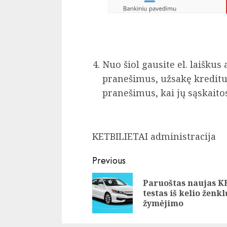
Nuo šiol gausite el. laiškus
pranešimus, užsakę kredit
pranešimus, kai jų sąskaitos
KETBILIETAI administracija
Continue
Previous
Reading
Paruoštas naujas K
testas iš kelio ženkl
žymėjimo