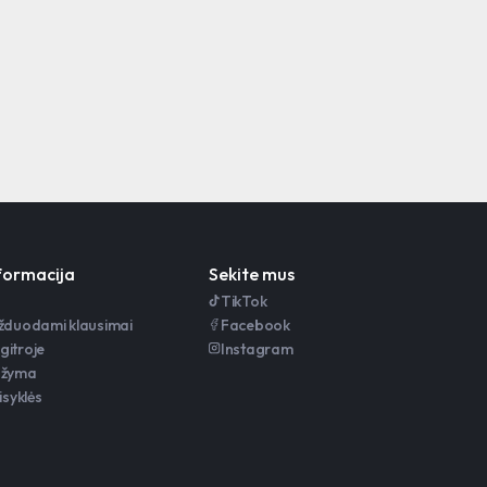
nformacija
Sekite mus
TikTok
užduodami klausimai
Facebook
gitroje
Instagram
ažyma
isyklės