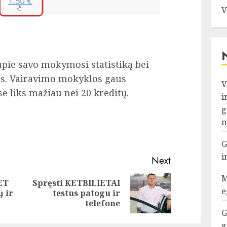
V
 apie savo mokymosi statistiką bei
us. Vairavimo mokyklos gaus
V
e liks mažiau nei 20 kreditų.
i
g
m
G
i
Next
M
ET
Spręsti KETBILIETAI
Previous
Next
e
ų ir
testus patogu ir
post:
post:
telefone
G
g