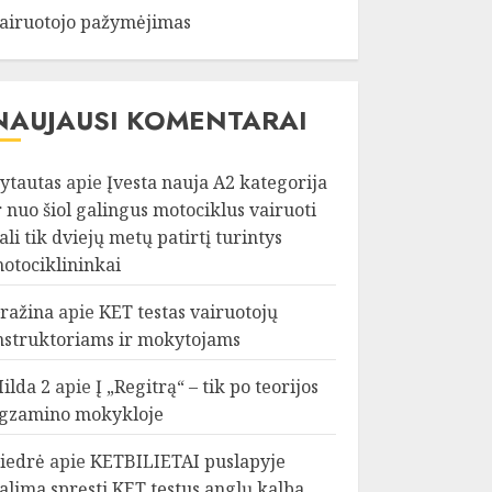
airuotojo pažymėjimas
NAUJAUSI KOMENTARAI
ytautas
apie
Įvesta nauja A2 kategorija
r nuo šiol galingus motociklus vairuoti
ali tik dviejų metų patirtį turintys
otociklininkai
ražina
apie
KET testas vairuotojų
nstruktoriams ir mokytojams
ilda 2
apie
Į „Regitrą“ – tik po teorijos
gzamino mokykloje
iedrė
apie
KETBILIETAI puslapyje
alima spręsti KET testus anglų kalba