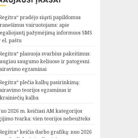
Regitra“ pradėjo siųsti papildomus
ranešimus vairuotojams: apie
egaliojantį pažymėjimą informuos SMS
r el. paštu
Regitra“ planuoja svarbius pakeitimus:
augiau saugumo keliuose ir patogesni
airavimo egzaminai
Regitra“ plečia kalbų pasirinkimą:
airavimo teorijos egzaminas ir
krainiečių kalba
uo 2026 m. keičiasi AM kategorijos
gijimo tvarka: vien teorijos nebeužteks
Regitra“ keičia darbo grafiką: nuo 2026