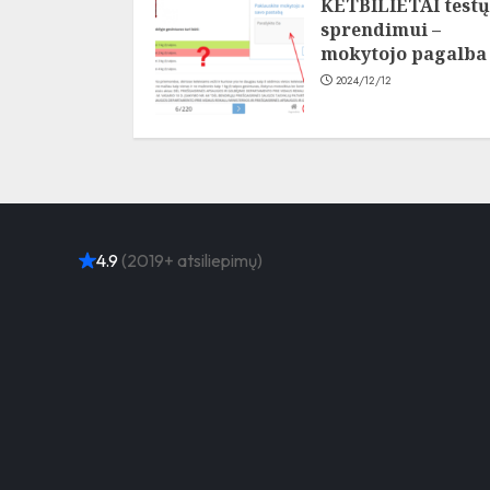
KETBILIETAI testų
sprendimui –
mokytojo pagalba
2024/12/12
4.9
(2019+ atsiliepimų)