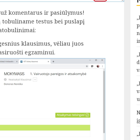
 už komentarus ir pasiūlymus!
„
ą tobuliname testus bei puslapį
p
 patobulinimai:
n
i
ngesnius klausimus, vėliau juos
pasiruošti egzaminui.
„
d
v
„
v
u
N
į
„