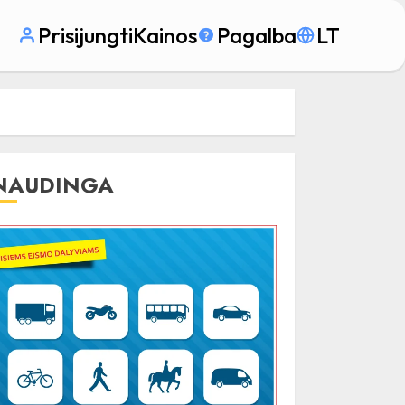
Prisijungti
Kainos
Pagalba
LT
NAUDINGA