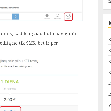
m
onomis, kad lengviau būtų naviguoti.
B
editą ne tik SMS, bet ir per
E
K
K
K
R
V