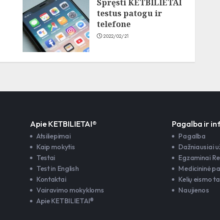
Spręsti KETBILIETAI
testus patogu ir
telefone
2022/02/21
Apie KETBILIETAI®
Pagalba ir i
Atsiliepimai
Pagalba
Kaip mokytis
Dažniausiai 
Testai
Egzaminai Re
Test in English
Medicininė p
Kontaktai
Kelių eismo ta
Vairavimo mokykloms
Naujienos
Apie KETBILIETAI®