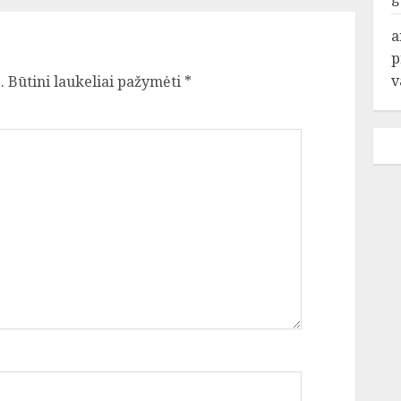
a
p
v
.
Būtini laukeliai pažymėti
*