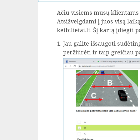
Ačiū visiems mūsų klientams
Atsižvelgdami į juos visą laik
ketbilietai.lt. Šį kartą įdiegti
Jau galite išsaugoti sudėti
peržiūrėti ir taip greičiau 