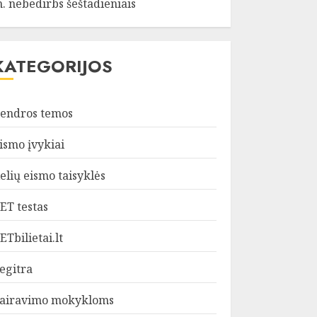
. nebedirbs šeštadieniais
KATEGORIJOS
endros temos
ismo įvykiai
elių eismo taisyklės
ET testas
ETbilietai.lt
egitra
airavimo mokykloms