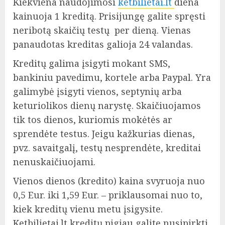
Kiekviena naudojimosi
ketbilietai.lt
diena
kainuoja 1 kreditą. Prisijungę galite spręsti
neribotą skaičių testų per dieną. Vienas
panaudotas kreditas galioja 24 valandas.
Kreditų galima įsigyti mokant SMS,
bankiniu pavedimu, kortele arba Paypal. Yra
galimybė įsigyti vienos, septynių arba
keturiolikos dienų narystę. Skaičiuojamos
tik tos dienos, kuriomis mokėtės ar
sprendėte testus. Jeigu kažkurias dienas,
pvz. savaitgalį, testų nesprendėte, kreditai
nenuskaičiuojami.
Vienos dienos (kredito) kaina svyruoja nuo
0,5 Eur. iki 1,59 Eur. – priklausomai nuo to,
kiek kreditų vienu metu įsigysite.
Ketbilietai.lt kreditų pigiau galite nusipirkti