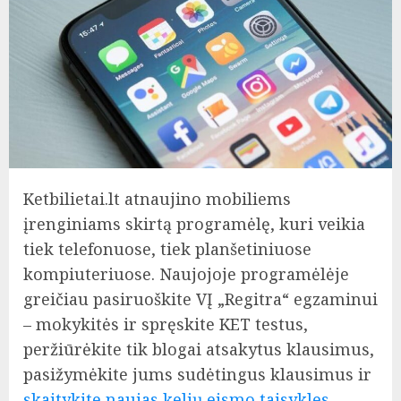
Ketbilietai.lt atnaujino mobiliems
įrenginiams skirtą programėlę, kuri veikia
tiek telefonuose, tiek planšetiniuose
kompiuteriuose. Naujojoje programėlėje
greičiau pasiruoškite VĮ „Regitra“ egzaminui
– mokykitės ir spręskite KET testus,
peržiūrėkite tik blogai atsakytus klausimus,
pasižymėkite jums sudėtingus klausimus ir
skaitykite naujas kelių eismo taisykles
.