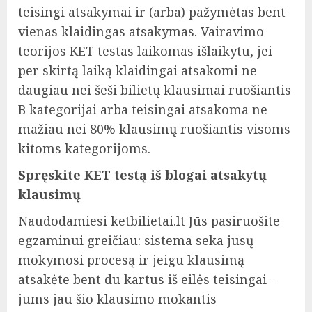
teisingi atsakymai ir (arba) pažymėtas bent
vienas klaidingas atsakymas. Vairavimo
teorijos KET testas laikomas išlaikytu, jei
per skirtą laiką klaidingai atsakomi ne
daugiau nei šeši bilietų klausimai ruošiantis
B kategorijai arba teisingai atsakoma ne
mažiau nei 80% klausimų ruošiantis visoms
kitoms kategorijoms.
Spręskite KET testą iš blogai atsakytų
klausimų
Naudodamiesi ketbilietai.lt Jūs pasiruošite
egzaminui greičiau: sistema seka jūsų
mokymosi procesą ir jeigu klausimą
atsakėte bent du kartus iš eilės teisingai –
jums jau šio klausimo mokantis