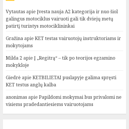
Vytautas
apie
Įvesta nauja A2 kategorija ir nuo šiol
galingus motociklus vairuoti gali tik dviejų metų
patirtį turintys motociklininkai
Gražina
apie
KET testas vairuotojų instruktoriams ir
mokytojams
Milda 2
apie
Į „Regitrą“ – tik po teorijos egzamino
mokykloje
Giedrė
apie
KETBILIETAI puslapyje galima spręsti
KET testus anglų kalba
anonimas
apie
Papildomi mokymai bus privalomi ne
visiems pradedantiesiems vairuotojams