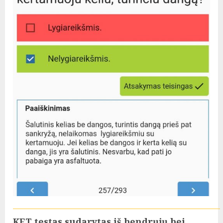
KET testas sudarytas iš bendrųjų bei