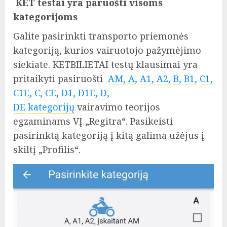
KET testai yra paruošti visoms
kategorijoms
Galite pasirinkti transporto priemonės
kategoriją, kurios vairuotojo pažymėjimo
siekiate. KETBILIETAI testų klausimai yra
pritaikyti pasiruošti
AM, A, A1, A2,
B, B1,
C1,
C1E, C, CE
,
D1, D1E, D,
DE
kategorijų
vairavimo teorijos
egzaminams VĮ „Regitra“. Pasikeisti
pasirinktą kategoriją į kitą galima užėjus į
skiltį „Profilis“.