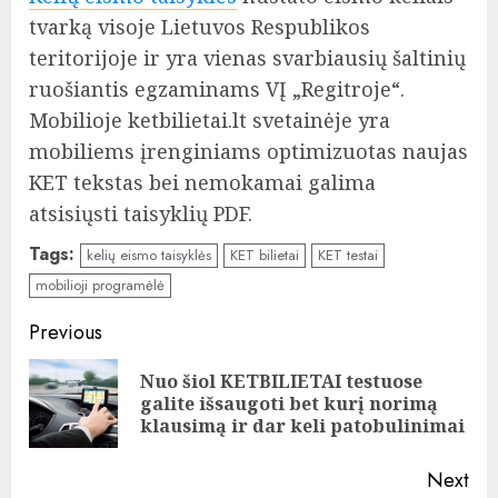
tvarką visoje Lietuvos Respublikos
teritorijoje ir yra vienas svarbiausių šaltinių
ruošiantis egzaminams VĮ „Regitroje“.
Mobilioje ketbilietai.lt svetainėje yra
mobiliems įrenginiams optimizuotas naujas
KET tekstas bei nemokamai galima
atsisiųsti taisyklių PDF.
Tags:
kelių eismo taisyklės
KET bilietai
KET testai
mobilioji programėlė
Continue
Previous
Reading
Nuo šiol KETBILIETAI testuose
Pre
galite išsaugoti bet kurį norimą
pos
klausimą ir dar keli patobulinimai
Next