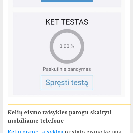
Kelių eismo taisykles patogu skaityti
mobiliame telefone
Kelių eismo taisyklės
nustato eismo keliais