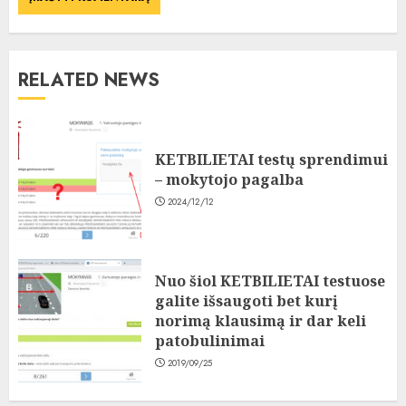
RELATED NEWS
KETBILIETAI testų sprendimui
– mokytojo pagalba
2024/12/12
Nuo šiol KETBILIETAI testuose
galite išsaugoti bet kurį
norimą klausimą ir dar keli
patobulinimai
2019/09/25