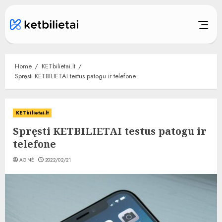
Skip
to
content
Home
KETbilietai.lt
Spręsti KETBILIETAI testus patogu ir telefone
KETbilietai.lt
Spręsti KETBILIETAI testus patogu ir
telefone
AGNĖ
2022/02/21