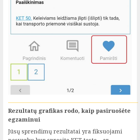
Rezultatų grafikas rodo, kaip pasiruošėte
egzaminui
Jūsų sprendimų rezultatai yra fiksuojami
nesvarbu kur spręsite KET testą – ar