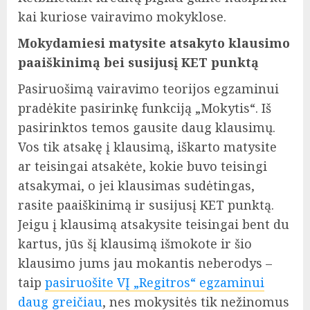
kai kuriose vairavimo mokyklose.
Mokydamiesi matysite atsakyto klausimo
paaiškinimą bei susijusį KET punktą
Pasiruošimą vairavimo teorijos egzaminui
pradėkite pasirinkę funkciją „Mokytis“. Iš
pasirinktos temos gausite daug klausimų.
Vos tik atsakę į klausimą, iškarto matysite
ar teisingai atsakėte, kokie buvo teisingi
atsakymai, o jei klausimas sudėtingas,
rasite paaiškinimą ir susijusį KET punktą.
Jeigu į klausimą atsakysite teisingai bent du
kartus, jūs šį klausimą išmokote ir šio
klausimo jums jau mokantis neberodys –
taip
pasiruošite VĮ „Regitros“ egzaminui
daug greičiau
, nes mokysitės tik nežinomus