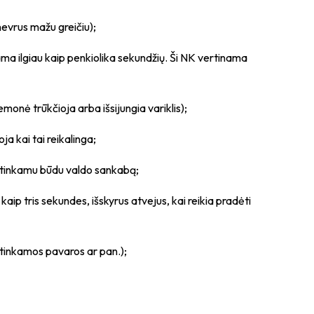
nevrus mažu greičiu);
ma ilgiau kaip penkiolika sekundžių. Ši NK vertinama
onė trūkčioja arba išsijungia variklis);
 kai tai reikalinga;
netinkamu būdu valdo sankabą;
ip tris sekundes, išskyrus atvejus, kai reikia pradėti
etinkamos pavaros ar pan.);