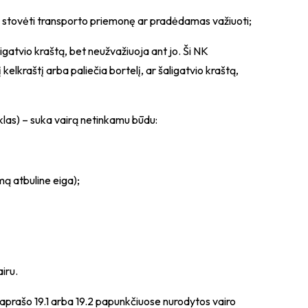
s stovėti transporto priemonę ar pradėdamas važiuoti;
aligatvio kraštą, bet neužvažiuoja ant jo. Ši NK
kelkraštį arba paliečia bortelį, ar šaligatvio kraštą,
iklas) – suka vairą netinkamu būdu:
imą atbuline eiga);
airu.
s aprašo 19.1 arba 19.2 papunkčiuose nurodytos vairo