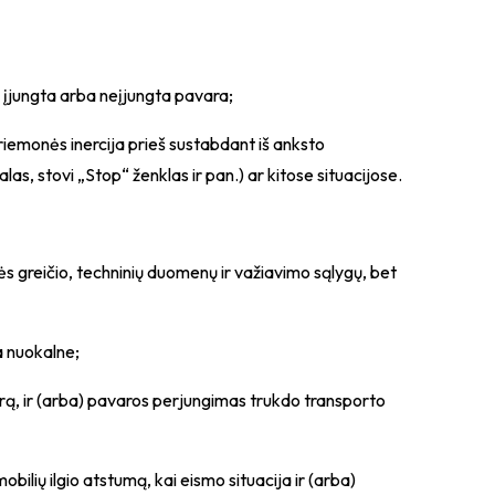
ai įjungta arba neįjungta pavara;
iemonės inercija prieš sustabdant iš anksto
s, stovi „Stop“ ženklas ir pan.) ar kitose situacijose.
ės greičio, techninių duomenų ir važiavimo sąlygų, bet
a nuokalne;
irą, ir (arba) pavaros perjungimas trukdo transporto
bilių ilgio atstumą, kai eismo situacija ir (arba)