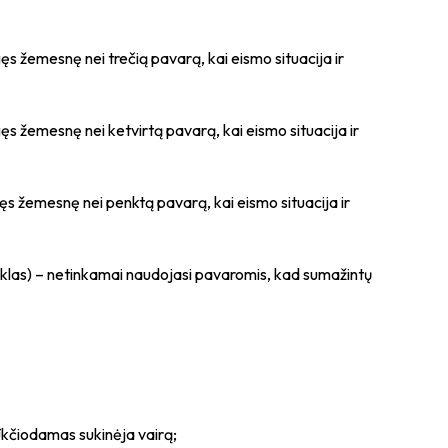
gęs žemesnę nei trečią pavarą, kai eismo situacija ir
gęs žemesnę nei ketvirtą pavarą, kai eismo situacija ir
ngęs žemesnę nei penktą pavarą, kai eismo situacija ir
ociklas) – netinkamai naudojasi pavaromis, kad sumažintų
trūkčiodamas sukinėja vairą;