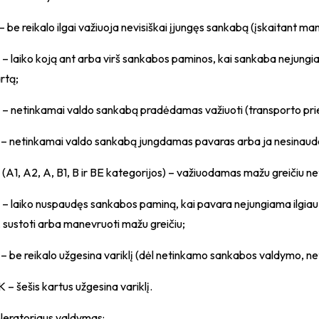
 – be reikalo ilgai važiuoja nevisiškai įjungęs sankabą (įskaitant ma
 – laiko koją ant arba virš sankabos paminos, kai sankaba nejungia
rtą;
 – netinkamai valdo sankabą pradėdamas važiuoti (transporto priem
 – netinkamai valdo sankabą jungdamas pavaras arba ja nesinaudoja
 (A1, A2, A, B1, B ir BE kategorijos) – važiuodamas mažu greičiu 
 – laiko nuspaudęs sankabos paminą, kai pavara nejungiama ilgiau ka
, sustoti arba manevruoti mažu greičiu;
 – be reikalo užgesina variklį (dėl netinkamo sankabos valdymo, n
K – šešis kartus užgesina variklį.
leratoriaus valdymas: