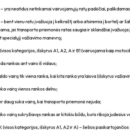
 – yra neatidus netinkamai vairuojamųjų ratų padėčiai, palikdama
 – bent vienu ratu įvažiuoja į kelkraštį arba atsiremia į bortelį ar š
ama, jei transporto priemonės ratas saugiai ir sklandžiai įvažiuoja į 
t specialųjį važiavimo manevrą;
 (visos kategorijos, išskyrus A1, A2, A ir B1 (vairuojama kaip motoc
deda rankas ant vairo iš vidaus;
valdo vairą tik viena ranka, kai kita ranka yra laisva (išskyrus važiav
suka vairą vienos rankos delnu;
per daug suka vairą, kai transporto priemonė nejuda;
laiko vairą sukryžiavęs rankas ar kitokiu būdu, kuris riboja judesius v
K (visos kategorijos, išskyrus A1, A2 ir A) – šešios pasikartojančio