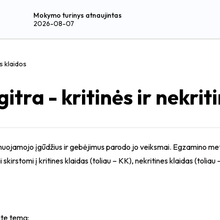
Mokymo turinys atnaujintas
2026-08-07
ės klaidos
itra - kritinės ir nekrit
uojamojo įgūdžius ir gebėjimus parodo jo veiksmai. Egzamino met
 skirstomi į kritines klaidas (toliau – KK), nekritines klaidas (tolia
ite temą: