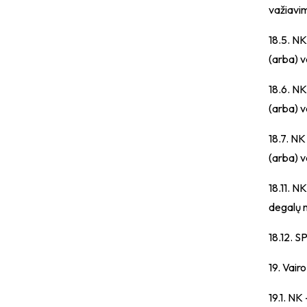
važiavim
18.5. NK
(arba) v
18.6. NK
(arba) v
18.7. NK
(arba) v
18.11. N
degalų n
18.12. S
19. Vair
19.1. NK