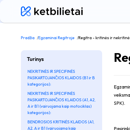
Pradžia
Egzaminai Regitroje
Regitra - kritinės ir nekritin
Reg
Turinys
NEKRITINĖS IR SPECIFINĖS
PASIKARTOJANČIOS KLAIDOS (B1 ir B
kategorijos):
Egzamin
NEKRITINĖS IR SPECIFINĖS
veiksmai
PASIKARTOJANČIOS KLAIDOS (A1, A2,
SPK).
A ir B1 (vairuojama kaip motociklas)
kategorijos):
BENDROSIOS KRITINĖS KLAIDOS (A1,
A2, A ir B1 (vairuojama kaip
Pasirink