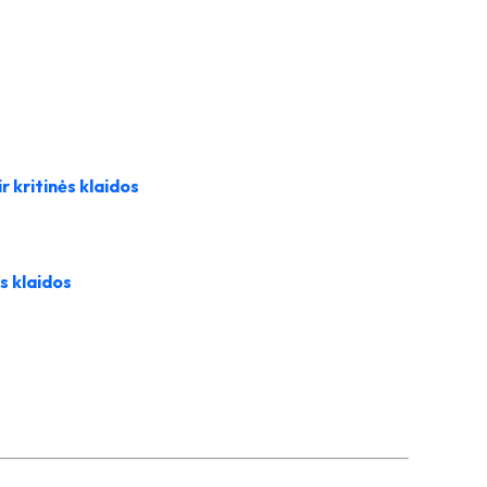
ir kritinės klaido
s
ės klaido
s