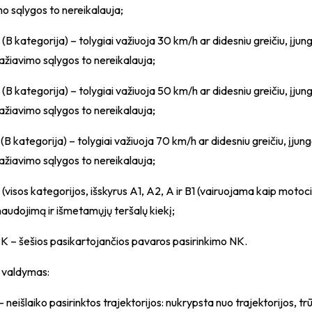
o sąlygos to nereikalauja;
 (B kategorija) – tolygiai važiuoja 30 km/h ar didesniu greičiu, įjun
ažiavimo sąlygos to nereikalauja;
 (B kategorija) – tolygiai važiuoja 50 km/h ar didesniu greičiu, įjun
ažiavimo sąlygos to nereikalauja;
 (B kategorija) – tolygiai važiuoja 70 km/h ar didesniu greičiu, įju
ažiavimo sąlygos to nereikalauja;
K (visos kategorijos, išskyrus A1, A2, A ir B1 (vairuojama kaip mot
audojimą ir išmetamųjų teršalų kiekį;
PK – šešios pasikartojančios pavaros pasirinkimo NK.
o valdymas:
 – neišlaiko pasirinktos trajektorijos: nukrypsta nuo trajektorijos, 