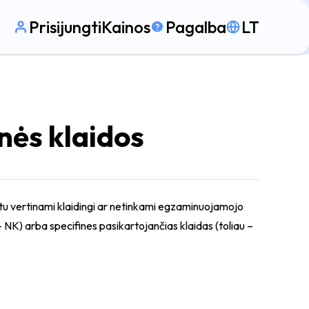
Prisijungti
Kainos
Pagalba
LT
inės klaidos
u vertinami klaidingi ar netinkami egzaminuojamojo
u – NK) arba specifines pasikartojančias klaidas (toliau –