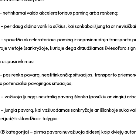
 – netinkamai valdo akceleratoriaus paminą arba rankeną;
 – per daug didina variklio sūkius, kai sankaba išjungta ar nevisišk
 – spaudžia akceleratoriaus paminą ir nepasinaudoja transporto pr
je vietoje (sankryžoje, kurioje dega draudžiamas šviesoforo signala
ros pasirinkimas:
 – pasirenka pavarą, neatitinkančią: situacijos, transporto priemon
 potencialiai pavojingos situacijos;
 – važiuoja įjungęs neutralią pavarą išlanka (posūkiu ar vingiu) arb
 – jungia pavarą, kai važiuodamas sankryžoje ar išlankoje suka va
i judėti sklandžiai ir tolygiai;
 (B kategorija) – pirma pavara nuvažiuoja didesnį kaip dviejų automo