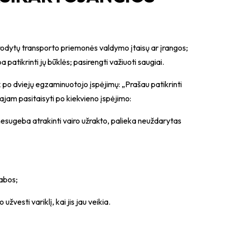
rodytų transporto priemonės valdymo įtaisų ar įrangos;
 patikrinti jų būklės; pasirengti važiuoti saugiai.
k po dviejų egzaminuotojo įspėjimų: „Prašau patikrinti
ajam pasitaisyti po kiekvieno įspėjimo:
, nesugeba atrakinti vairo užrakto, palieka neuždarytas
kabos;
užvesti variklį, kai jis jau veikia.