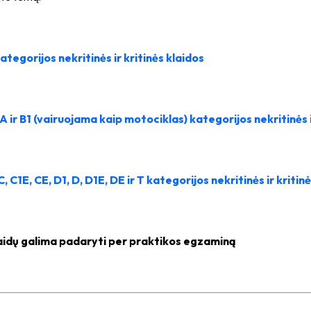
kategorijos nekritinės ir kritinės klaidos
 A ir B1 (vairuojama kaip motociklas) kategorijos
nekritinės 
 C, C1E, CE, D1, D, D1E, DE ir T kategorijos
nekritinės ir kritin
aidų galima padaryti per praktikos egzaminą