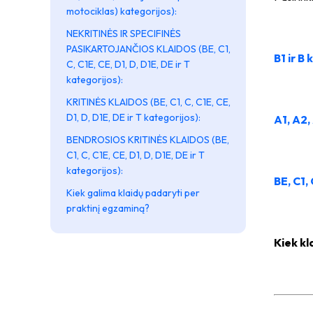
motociklas) kategorijos):
NEKRITINĖS IR SPECIFINĖS
PASIKARTOJANČIOS KLAIDOS (BE, C1,
B1 ir B 
C, C1E, CE, D1, D, D1E, DE ir T
kategorijos):
KRITINĖS KLAIDOS (BE, C1, C, C1E, CE,
D1, D, D1E, DE ir T kategorijos):
A1, A2,
BENDROSIOS KRITINĖS KLAIDOS (BE,
C1, C, C1E, CE, D1, D, D1E, DE ir T
kategorijos):
BE, C1,
Kiek galima klaidų padaryti per
praktinį egzaminą?
Kiek kl