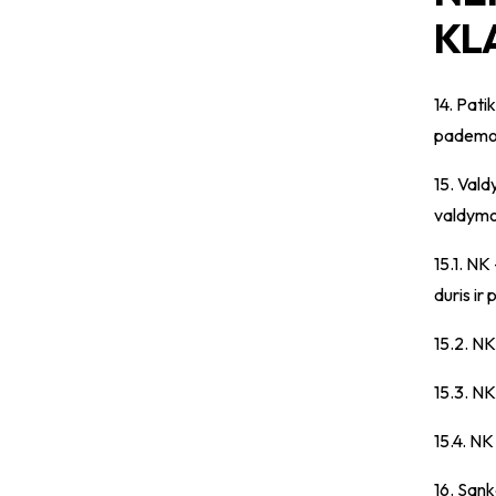
KLA
14. Pati
pademons
15. Vald
valdymo 
15.1. NK
duris ir 
15.2. NK
15.3. NK
15.4. NK
16. San