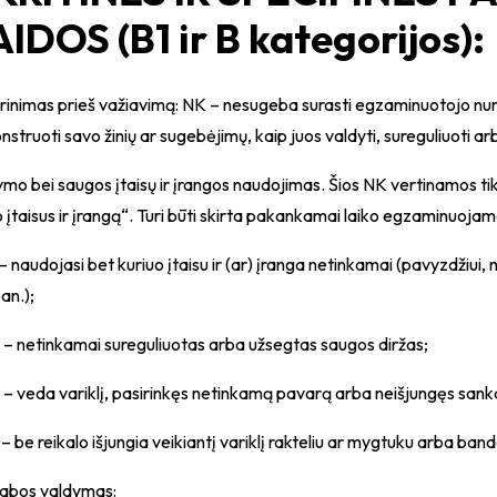
IDOS (B1 ir B kategorijos):
krinimas prieš važiavimą: NK – nesugeba surasti egzaminuotojo nu
truoti savo žinių ar sugebėjimų, kaip juos valdyti, sureguliuoti arba
ymo bei saugos įtaisų ir įrangos naudojimas. Šios NK vertinamos ti
įtaisus ir įrangą“. Turi būti skirta pakankamai laiko egzaminuojam
 – naudojasi bet kuriuo įtaisu ir (ar) įranga netinkamai (pavyzdžiui
pan.);
 – netinkamai sureguliuotas arba užsegtas saugos diržas;
 – veda variklį, pasirinkęs netinkamą pavarą arba neišjungęs san
 – be reikalo išjungia veikiantį variklį rakteliu ar mygtuku arba bando 
kabos valdymas: